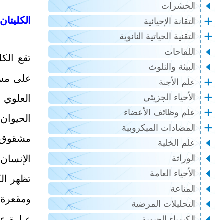
الحشرات
الكليتان
التقانة الإحيائية
التقنية الحياتية النانوية
اللقاحات
تقع الكل
البيئة والتلوث
علم الأجنة
الأحياء الجزيئي
العلوي 
علم وظائف الأعضاء
الحيوان،
المضادات الميكروبية
مشقوق ك
علم الخلية
الإنسان 
الوراثة
الأحياء العامة
المناعة
ومقعرة 
التحليلات المرضية
عبارة ع
الكيمياء الحيوية