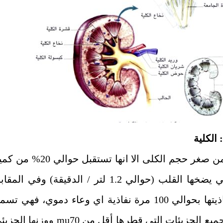
بالرغم من صغر حجم الكلى الا انها تستقبل حوالي 20% 
الدم التي يضخها القلب (حوالي 1.2 لتر / الدقيقة) وفي المق
تقدر نفاذيتها بحوالي 100 مرة نفاذية اي وعاء دموي، فهي تس
 جميع الجزيئات التي قطرها أقل من
mu70
ووزنها الجزيئ