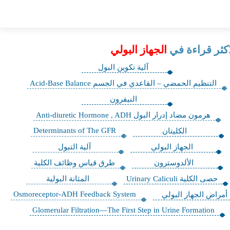
اكثر قراءة في
الجهاز البولي
آلية تكوين البول
التنظيم الحمضي – القاعدي في الجسم Acid-Base Balance
النيفرون
هرمون مضاد إدرار البول Anti-diuretic Hormone , ADH
Determinants of The GFR
الكليتان
الجهاز البولي
آلية التبول
الألدوسترون
طرق قياس وظائف الكلية
حصى الكلية Urinary Caliculi
المثانة البولية
Osmoreceptor-ADH Feedback System
أمراض الجهاز البولي
Glomerular Filtration—The First Step in Urine Formation