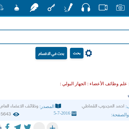
صوت
صور
فيديو
أقلام
مفتاح
رشفات
مشكاة
منش
بحث
:
علم وظائف الأعضاء :
الجهاز البولي :
احمد المجدوب القماطي
وظائف الاعضاء العام
ف:
المصدر:
5-7-2016
5643
والصفحة:
+
-