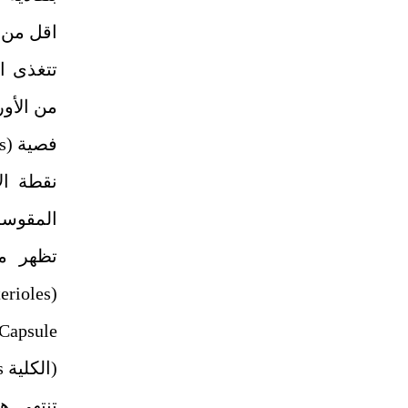
اقل من 65000 دالتون
تتغذى ا
من الأو
فصية
(Interlobar Arteries)
نقطة ال
المقوس
تظهر من
(Afferent Arterioles)
Capsule
(الكلية
s
تنتهي ه