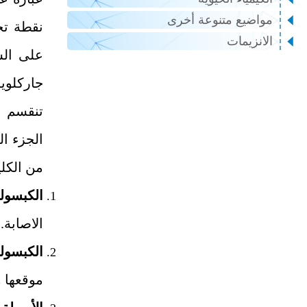
مواضيع متنوعة أخرى
نقطة تجم
الانزيمات
على الس
جاركلوي
تنقسم ا
الجزء ال
من الكلية. تحيط بال
الكبسولة
الاصابة.
الكبسول
موقعها و