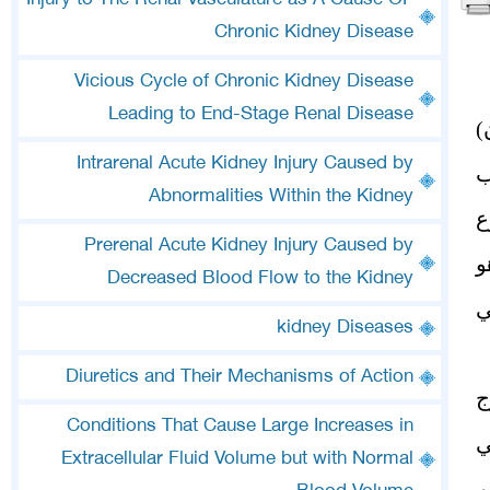
Injury to The Renal Vasculature as A Cause OF
Chronic Kidney Disease
Vicious Cycle of Chronic Kidney Disease
Leading to End-Stage Renal Disease
)
Intrarenal Acute Kidney Injury Caused by
الجانب
Abnormalities Within the Kidney
ع
Prerenal Acute Kidney Injury Caused by
و
Decreased Blood Flow to the Kidney
ي
kidney Diseases
Diuretics and Their Mechanisms of Action
خارج
Conditions That Cause Large Increases in
ي
Extracellular Fluid Volume but with Normal
ر