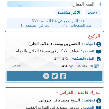
الفقه المقارن
الاحدث
الاكثر مشاهدة
عدد المواضيع في هذا القسم :
11539
عدد الصفحات :
642
انت في الصفحة :
1
الركوع
الحسن بن يوسف (العلامة الحلي)
المؤلف :
قواعد الأحكام في معرفة الحلال والحرام
المصدر :
275- 277
الجزء والصفحة :
المزيد
2451
8-10-2018
مدرك قاعدة « الفراش »
الشيخ محمد باقر الإيرواني
المؤلف :
دروس تمهيدية في القواعد الفقهية
المصدر :