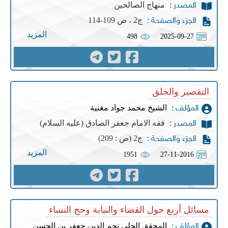
منهاج الصالحين
المصدر :
ج2 ، ص 109-114
الجزء والصفحة :
المزيد
498
2025-09-27
التقصير والحلق
الشيخ محمد جواد مغنية
المؤلف :
فقه الامام جعفر الصادق (عليه السلام)
المصدر :
ج2 (ص : 209‌)
الجزء والصفحة :
المزيد
1951
27-11-2016
مسائل أربع حول القضاء والنيابة وحج النساء
المحقق الحلي نجم الدين جعفر بن الحسن
المؤلف :