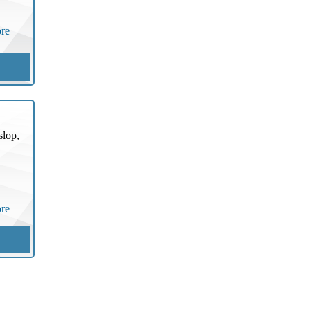
re
slop,
re