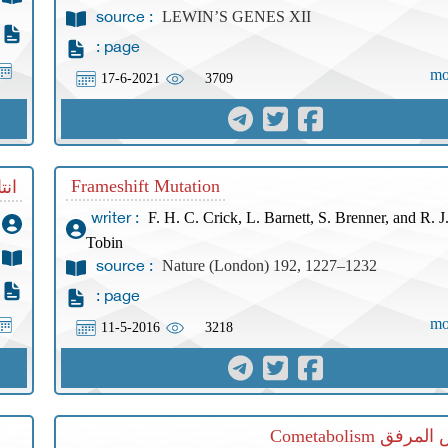
LEWIN’S GENES XII
source :
page :
mo
17-6-2021
3709
Frameshift Mutation
انتا
F. H. C. Crick, L. Barnett, S. Brenner, and R. J
writer :
Tobin
Nature (London) 192, 1227–1232
source :
page :
mo
11-5-2016
3218
مرفق Cometabolism