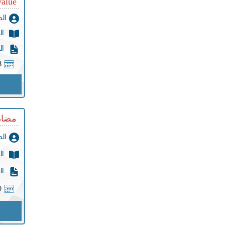
value
ال
ال
ال
8
مضادات
ال
ال
ال
0