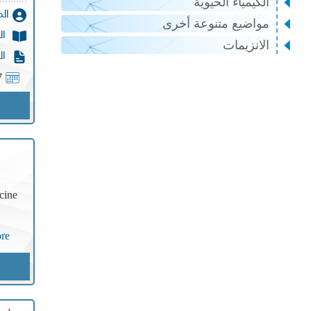
الكيمياء الحيوية
ال
مواضيع متنوعة أخرى
ال
الانزيمات
ال
7
cine
re