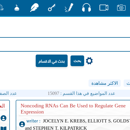
صوت
صور
فيديو
أقلام
مفتاح
رشفات
مشكاة
منش
بحث
ث
الاكثر مشاهدة
عدد المواضيع في هذا القسم :
15097
عدد الصف
Noncoding RNAs Can Be Used to Regulate Gene
الع
Expression
JOCELYN E. KREBS, ELLIOTT S. GOLDS
writer :
and STEPHEN T. KILPATRICK