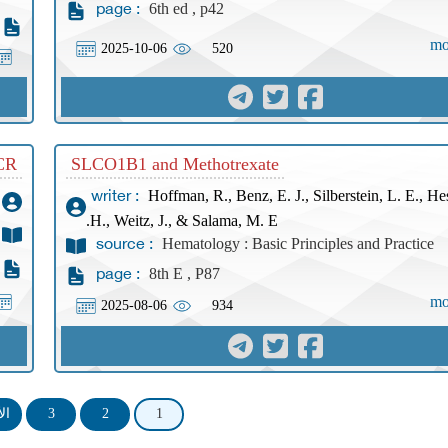
6th ed , p42
page :
mo
2025-10-06
520
PCR
SLCO1B1 and Methotrexate
Hoffman, R., Benz, E. J., Silberstein, L. E., He
writer :
H., Weitz, J., & Salama, M. E.
Hematology : Basic Principles and Practice
source :
8th E , P87
page :
mo
2025-08-06
934
1
2
3
ال