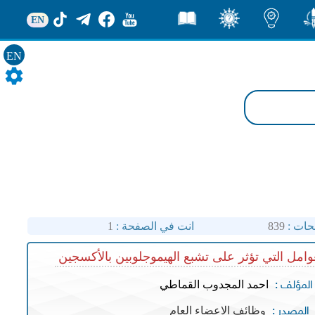
EN
ور
اضاءات
ثقف
قصص
EN
حات :
839
انت في الصفحة :
1
وامل التي تؤثر على تشبع الهيموجلوبين بالأكسجين
احمد المجدوب القماطي
المؤلف :
وظائف الاعضاء العام
المصدر :