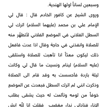
وسبعين لساناً اولها الهندية.
وروى الشيخ عن كافور الخادم قال : قال لي
الإِمام علي بن محمد (عليهما السلام) اترك لي
السطل الفلاني في الموضع الفلاني لأتطهَّر منه
للصلاة وانفذني في حاجة وقال اذا عدت فافعل
ذلك ليكون معدّاً اذا تأهبت للصلاة واستلقى
(عليه السلام) لينام ونسيت ما قال لي وكانت
ليلة باردة فأحسست به وقد قام الى الصلاة
وذكرت انني لم اترك السطل فبعدت عن الموضع
خوفاً من لومه وتألمت له حيث يشقى بطلب
الإناء فناداني نداء مغضب فقلت إنا للّه ايش