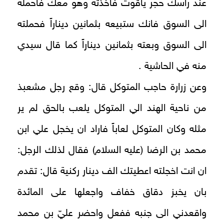
عند رأسك حجر ياقوت فاخذته وهو معك فاحمله
الى السوق فانك ستبيعه بثمانين ديناراً فحملته
الى السوق وبعته بثمانين ديناراً كما قال سيدي
منه في الحاشية .
وعن زرارة حاجب المتوكل قال: وقع رجل مشعبذ
من ناحية الهند الي المتوكل يلعب بالحق لم ير
مثله وكان المتوكل لعاباً فاراد ان يخجل علي ابن
محمد بن الرضا (عليه السلام) فقال لذلك الرجل:
ان انت اخجلته اعطيتك الف دينار ركنية قال: تقدم
بان يخبز دقاق خفاف واجعلها على المائدة
واقعدني الى جنبه ففعل واحضر عليّ بن محمد