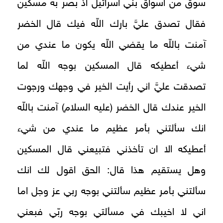
سوق من اسواق بني اسرائيل اذ بصر به مسكين
فقال تصدق عليَّ بارك اللّه فيك قال الخضر
آمنت باللّه ما يقضي اللّه يكون ما عندي من
شيء أعطيكه قال المسكين بوجه اللّه لما
تصدقت عليَّ اني رأيت الخير في وجهك ورجوت
الخير عندك قال الخضر (عليه السلام) آمنت باللّه
انك سألتني بأمر عظيم ما عندي من شيء
أعطيكه الا ان تأخذني فتبيعني قال المسكين
وهل يستقيم هذا قال: الحق اقول لك انك
سألتني بأمر عظيم سألتني بوجه ربي عز وجل اما
اني لا اخيبك في مسألتي بوجه ربّي فبعني