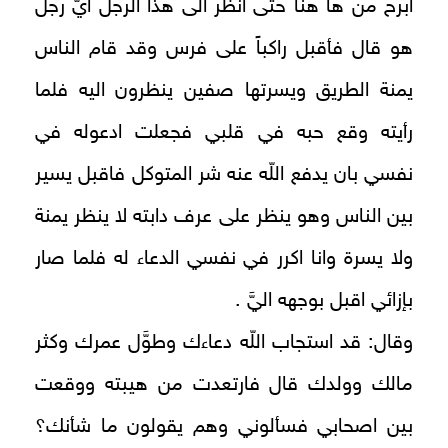
ابرح من ها هنا حتى انظر الى هذا الرجل أيّ رجل
هو قال فأقبل راكباً على فرس وقد قام الناس
يمنة الطريق ويسرتها صفين ينظرون اليه فلما
رأيته وقع حبه في قلبي فجعلت ادعوله في
نفسي بان يدفع اللّه عنه شر المتوكل فاقبل يسير
بين الناس وهو ينظر على عرف دابته لا ينظر يمنة
ولا يسرة وانا اكرر في نفسي الدعاء له فلما صار
بإزائي اقبل بوجهه اليَّ .
وقال: قد استجاب اللّه دعاءك وطوَّل عمرك وكثر
مالك وولدك قال فارتعدت من هيبته ووقعت
بين اصحابي فسألوني وهم يقولون ما شأنك؟