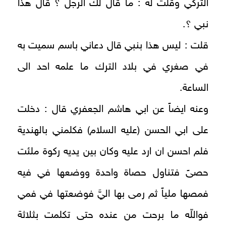
التركي وقلت له : ما قال لك الرجل ؟ قال هذا
نبي ؟.
قلت : ليس هذا بنبي قال دعاني باسم سميت به
في صغري في بلاد الترك ما علمه احد الى
الساعة.
وعنه ايضاً عن ابي هاشم الجعفري قال : دخلت
على ابي الحسن (عليه السلام) فكلمني بالهندية
فلم احسن ان ارد عليه وكان بين يديه ركوة ملئت
حصىً فتناول حصاة واحدة ووضعها في فيه
فمصها ملياً ثم رمى بها اليَّ فوضعتها في فمي
فواللّه ما برحت من عنده حتى تكلمت بثلاثة