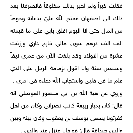
فقلت خيراً ولم اخبر بذلك مخلوقاً فانصرفنا بعد
ذلك الى اصفهان ففتح اللّه عليّ بدعائه وجوهاً
من المال حتى انا اليوم أغلق بابي على ما قيمته
الف الف درهم سوى مالي خارج داري ورزقت
عشرة من الاولاد وقد بلغت الآن من عمري نيفاً
وسبعين سنة وانا اقول بإمامة الرجل على الذي
علم ما في قلبي واستجاب اللّه دعاءه في امري .
وروي عن هبة اللّه بن ابي منصور الموصلي انه
قال: كان بديار ربيعة كاتب نصراني وكان من اهل
كفرتوثا يسمى يوسف بن يعقوب وكان بينه وبين
والدي صداقة قال: فوافانا فنزل عند والدي .