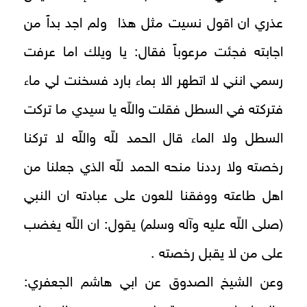
عذري ان اقول نسيت مثل هذا ولم اجد بداً من
اجابته فجئت مرعوباً فقال: يا ويلك اما عرفت
رسمي انني لا اتطهر الا بماء بارد فسخنت لي ماء
فتركته في السطل فقلت واللّه يا سيدي ما تركت
السطل ولا الماء قال الحمد للّه واللّه لا تركنا
رخصته ولا رددنا منحه الحمد للّه الذي جعلنا من
اهل طاعته ووفقنا للعون على عبادته ان النبي
(صلى اللّه عليه وآله وسلم) يقول: ان اللّه يغضب
على من لا يقبل رخصته .
وعن الشيخ الصدوق عن ابي هاشم الجعفري: