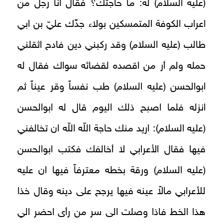
(عليه السلام) له: ما حاجتك؟ فقال انا رجل من
اعراب الكوفة المتمسكين بولاء جدِّك عليّ بن ابي
طالب (عليه السلام) وقد ركبني دين فادح اثقلني
حمله ولم أر من اقصده لقضائه سواك فقال له
ابوالحسن (عليه السلام) طب نفساً وقر عيناً ثم
انزله فلما اصبح ذلك اليوم قال له ابوالحسن
(عليه السلام): اريد منك حاجة اللّه اللّه ان تخالفني
فيها فقال الأعرابي لا أخالفك فكتب ابوالحسن
(عليه السلام) ورقة بخطه معترفاً فيها ان عليه
للأعرابي مالاً عينه فيها يرجح على دينه وقال خذا
هذا الخط فاذا وصلت الى سر من رأى احضر الي