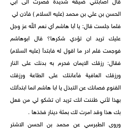
قال اصابتني ضيقة شديدة فصرت الى ابي
الحسن بن علي بن محمد (عليه السلام ) فأذن لي
فلما جلست قال: يا أبا هاشم أي نعم اللّه عز وجل
عليك تريد ان تؤدي شكرها؟ قال ابوهاشم
فوجمت فلم ادر ما اقول له فابتدأ (عليه السلام)
فقال: رزقك الايمان فحرم به بدنك على النار
ورزقك العافية فأعانتك على الطاعة ورزقك
القنوع فصانك عن التبذل يا ابا هاشم انما ابتدأتك
بهذا لأني ظننت انك تريد ان تشكو لي من فعل
بك هذا وقد امرت لك بمئة دينار فخذها .
وروى الطبرسي عن محمد بن الحسن الاشتر