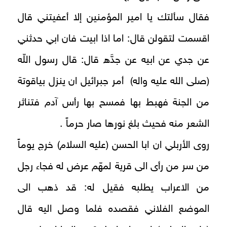
فقال سألتك يا امير المؤمنين إلا أعفيتني قال
اقسمت لتقولن قال: اما اذا ابيت فان ابي حدثني
عن جدي عن ابيه عن جدَّه قال: قال رسول اللّه
(صلى الله عليه واله) أمر جبرائيل ان ينزل بياقوتة
من الجنة فهبط بها فمسح بها رأس آدم فتناثر
الشعر منه فحيث بلغ نورها صار حرماً .
روى الأربلي ان ابا الحسن (عليه السلام) خرج يوماً
من سر من رأى الى قرية لمهّم عرض له فجاء رجل
من الاعراب يطلبه فقيل له: قد ذهب الى
الموضع الفلاني فقصده فلما وصل اليه قال