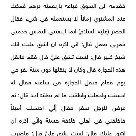
فقدمه الى السوق فباعه بأربعمئة درهم فمكث
عند المشتري زماناً لا يستعمله في شيء فقال
الخضر (عليه السلام) انما ابتعتني التماس خدمتي
فمرني بعمل قال: اني اكره ان اشق عليك انك
شيخ كبير قال: لست تشق عليَّ قال فقم فانقل
هذه الحجارة قال وكان لا ينقلها دون ستة نفر في
يوم فقام فنقل الحجارة في ساعته فقال له
احسنت واجملت واطقت ما لم يطقه احد قال: ثم
عرض للرجل سفر فقال إنِّي احسبك أميناً
فاخلفني في أهلي خلافة حسنة وانِّي اكره ان
اشق عليك قال: لست تشق عليَّ قال: فاضرب