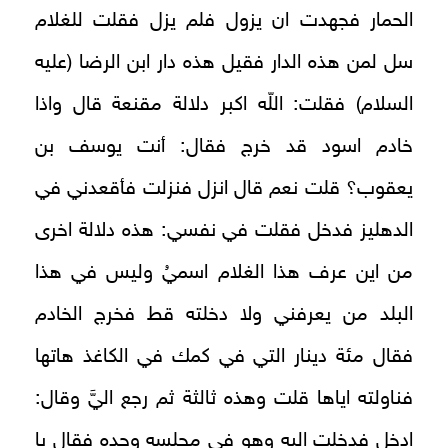
الحمار فجهدت ان يزول فلم يزل فقلت للغلام
سل لمن هذه الدار فقيل هذه دار ابن الرضا (عليه
السلام) فقلت: اللّه اكبر دلالة مقنعة قال واذا
خادم اسود قد خرج فقال: أنت يوسف بن
يعقوب؟ قلت نعم قال انزل فنزلت فأقعدني في
الدهليز فدخل فقلت في نفسي: هذه دلالة اخرى
من اين عرف هذا الغلام اسميُ وليس في هذا
البلد من يعرفني ولا دخلته قط فخرج الخادم
فقال مئة دينار التي في كمك في الكاغذ هاتها
فناولته اياها قلت وهذه ثالثة ثم رجع اليَّ وقال:
ادخل فدخلت اليه وهو في مجلسه وحده فقال يا