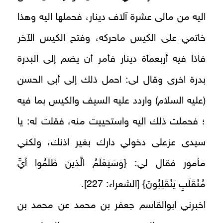
اليه من مالى عشرة آلاف دينار، فحملها اليه وهذا
خاتمي على الكيس ماحركه، وفتح الكيس الآخر
فاذا فيه أربعمأة دينار فأمر أن يضم إلى البدرة
بدرة اخرى وقال لى: احمل ذلك إلى أبى الحسن
(عليه السلام) واردد عليه السيف والكيس بما فيه
؛ فحملت ذلك اليه واستحييت منه، فقلت له: يا
سيدى عزعلى دخولي دارك بغير اذنك، ولكني
{
مأمور فقال لي:
وَسَيَعْلَمُ الَّذِينَ ظَلَمُوا أَيَّ
}
مُنْقَلَبٍ يَنْقَلِبُونَ
[الشعراء: 227].
اخبرني ابوالقاسم جعفر بن محمد عن محمد بن