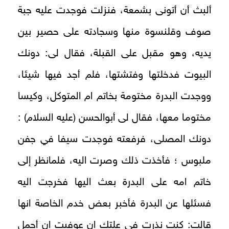
ألبث أن أتونى بشمعة، فنزلت فوجدت عليه جبة
صوف وقلنسوة منها وسجادته على حصير بين
يديه، وهو مقبل على القبلة، فقال لى: دونك
البيوت فدخلتها وفتشتها، فلم أجد فيها شيئا،
ووجدت البدرة مختومة بخاتم ام المتوكل، وكيسا
مختوما معها، فقال لى أبوالحسن (عليه السلام) :
دونك المصلى، فرفعته فوجدت سيفا في جفن
ملبوس ؛ فأخذت ذلك وصرت اليه، فلمانظر إلى
خاتم امه على البدرة بعث اليها فخرجت اليه
فسئلها عن البدرة فأخبر بعض خدم الخاصة انها
قالت: كنت نذرت في علتك ان عوفيت ان أحمل