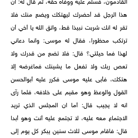
القادمون، فسلم عليه ووفاه حقه، ثم قال له: ان
هذا الرجل قد أحضرك ليهتكك ويضع منك فلا
تقر له انك شربت نبيذا قط، واتق الله يا أخي أن
ترتكب محظورا، فقال له موسى: وانما دعاني
لهذا فما حيلتي؟ قال: فلا تضع من قدرك ولا
تعص ربك ولا تفعل ما يشينك فماغرضه إلا
هتكك، فأبى عليه موسى فكرر عليه أبوالحسن
القول والوعظ وهو مقيم على خلافه، فلما رآى
انه لا يجيب قال: أما ان المجلس الذي تريد
الاجتماع معه عليه، لا تجتمع عليه أنت وهو أبدا
قال: فاقام موسى ثلاث سنين يبكر كل يوم إلى