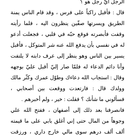
الرجل أيّ رجل هو ؟
قال : فأقبل راكباً على فرس ، وقد قام الناس يمنة
الطريق ويسرتها صفّين ينظرون اليه ، فلما رأيته
وقفت فأبصرته فوقع حبّه في قلبي ، فجعلت أدعو
له في نفسي بأن يدفع الله عنه شر المتوكل ، فأقبل
يسير بين الناس وهو ينظر إلى عرف دابته لا يلتفت
وأنا دائم الدعاء له فلمّا صار إليّ أقبل عليّ بوجهه
وقال : استجاب الله دعاءك وطوّل عمرك وكثّر مالك
وولدك قال : فارتعدت ووقعت بين أصحابي ،
فسألوني ما شأنك ؟ فقلت : خير ، ولم أخبرهم .
فانصرفنا بعد ذلك إلى أصفهان ، ففتح الله علي
وجوهاً من المال حتى إني أغلق بابي على ما قيمته
ألف ألف درهم سوى مالي خارج داري ، ورزقت