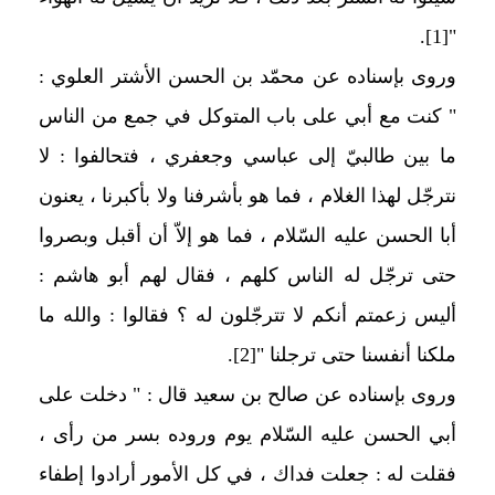
.
[1]
"
وروى بإسناده عن محمّد بن الحسن الأشتر العلوي :
" كنت مع أبي على باب المتوكل في جمع من الناس
ما بين طالبيّ إلى عباسي وجعفري ، فتحالفوا : لا
نترجّل لهذا الغلام ، فما هو بأشرفنا ولا بأكبرنا ، يعنون
أبا الحسن عليه السّلام ، فما هو إلاّ أن أقبل وبصروا
حتى ترجّل له الناس كلهم ، فقال لهم أبو هاشم :
أليس زعمتم أنكم لا تترجّلون له ؟ فقالوا : والله ما
ملكنا أنفسنا حتى ترجلنا "
[2]
.
وروى بإسناده عن صالح بن سعيد قال : " دخلت على
أبي الحسن عليه السّلام يوم وروده بسر من رأى ،
فقلت له : جعلت فداك ، في كل الأمور أرادوا إطفاء