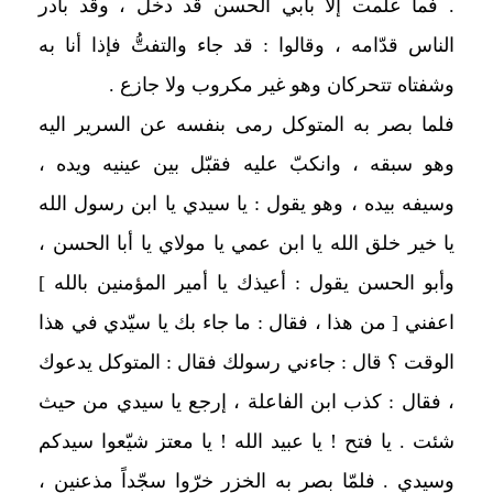
. فما علمت إلاّ بأبي الحسن قد دخل ، وقد بادر
الناس قدّامه ، وقالوا : قد جاء والتفتُّ فإذا أنا به
وشفتاه تتحركان وهو غير مكروب ولا جازع .
فلما بصر به المتوكل رمى بنفسه عن السرير اليه
وهو سبقه ، وانكبّ عليه فقبّل بين عينيه ويده ،
وسيفه بيده ، وهو يقول : يا سيدي يا ابن رسول الله
يا خير خلق الله يا ابن عمي يا مولاي يا أبا الحسن ،
وأبو الحسن يقول : أعيذك يا أمير المؤمنين بالله ]
اعفني [ من هذا ، فقال : ما جاء بك يا سيّدي في هذا
الوقت ؟ قال : جاءني رسولك فقال : المتوكل يدعوك
، فقال : كذب ابن الفاعلة ، إرجع يا سيدي من حيث
شئت . يا فتح ! يا عبيد الله ! يا معتز شيّعوا سيدكم
وسيدي . فلمّا بصر به الخزر خرّوا سجّداً مذعنين ،