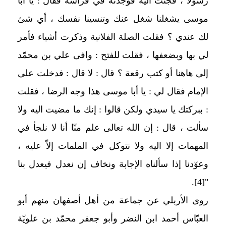
رسولا ، فجئت اليه فوجدته في فراشه فقال : يا أبا
موسى يشغلنا شغل عنك وتنسينا نفسك ، أي شئ
لك عندي ؟ فقلت الصلة الفلانية وذكرت أشياء فأمر
لي بها وبضعفها ، فقلت للفتح : وافى علي بن محمّد
إلى هاهنا أو كتب رقعة ؟ قال : لا قال : فدخلت على
الإمام فقال لي : يا أبا موسى هذا وجه الرضا ، فقلت
: ببركتك يا سيدي ولكن قالوا : إنك ما مضيت اليه ولا
سألت ، قال : إن الله تعالى علم منّا أنا لا نلجأ في
المهمات إلا اليه ولا نتوكل في الملمات إلاّ عليه ،
وعوّدنا إذا سألناه الإجابة ونخاف إن نعدل فيعدل بنا
.
[4]
"
روى الأربلي عن جماعة من أهل أصفهان منهم أبو
العبّاس أحمد ابن النضر وأبو جعفر محمّد بن علويّة