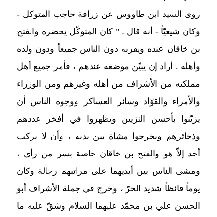
روى السيد ابن طاووس عن زرافة حاجب المتوكل -
وكان شيعيّاً - أنه قال : " كان المتوكّل يحضره والفتح
بن خاقان عنده ويقربه دون الناس جميعاً ودون ولده
وأهله . أراد إن يبيّن موضعه عندهم ، فأمر جميع أهل
مملكته من الأشراف من أهله وغيرهم ومن الوزراء
والأمراء والقوّاد وسائر العساكر ووجوه الناس أن
يزيّنوا بأحسن التزيين ويظهروا في أفخر عددهم
وذخائرهم ويخرجوا مشاة بين يديه ، وأن لا يركب
أحد إلاّ هو والفتح بن خاقان خاصة بسر من رأى ،
ومشى الناس بين أيديهما على مراتبهم رجالة وكان
يوماً قائظاً شديد الحرّ ، وخرج في جملة الأشراف أبو
الحسن علي بن محمّد عليهما السلام وشقّ عليه ما