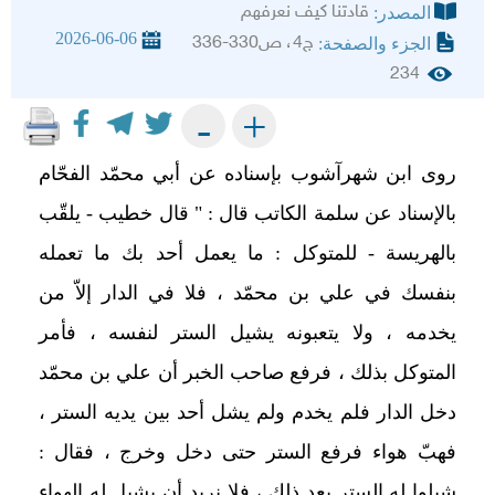
قادتنا كيف نعرفهم
المصدر:
2026-06-06
ج4، ص330-336
الجزء والصفحة:
234
+
-
روى ابن شهرآشوب بإسناده عن أبي محمّد الفحّام
بالإسناد عن سلمة الكاتب قال : " قال خطيب - يلقّب
بالهريسة - للمتوكل : ما يعمل أحد بك ما تعمله
بنفسك في علي بن محمّد ، فلا في الدار إلاّ من
يخدمه ، ولا يتعبونه يشيل الستر لنفسه ، فأمر
المتوكل بذلك ، فرفع صاحب الخبر أن علي بن محمّد
دخل الدار فلم يخدم ولم يشل أحد بين يديه الستر ،
فهبّ هواء فرفع الستر حتى دخل وخرج ، فقال :
شيلوا له الستر بعد ذلك ، فلا نريد أن يشيل له الهواء