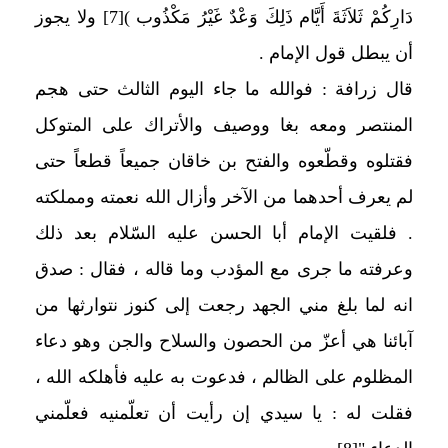
دَارِكُمْ ثَلاَثَةَ أَيَّام ذَلِكَ وَعْدٌ غَيْرُ مَكْذُوب )
[7]
ولا يجوز
أن يبطل قول الإمام .
قال زرافة : فوالله ما جاء اليوم الثالث حتى هجم
المنتصر ومعه بغا ووصيف والأتراك على المتوكل
فقتلوه وقطّعوه والفتح بن خاقان جميعاً قطعاً حتى
لم يعرف أحدهما من الآخر وأزال الله نعمته ومملكته
. فلقيت الإمام أبا الحسن عليه السّلام بعد ذلك
وعرفته ما جرى مع المؤدب وما قاله ، فقال : صدق
انه لما بلغ مني الجهد رجعت إلى كنوز نتوارثها من
آبائنا هي أعزّ من الحصون والسلاح والجن وهو دعاء
المظلوم على الظالم ، فدعوت به عليه فأهلكه الله ،
فقلت له : يا سيدي إن رأيت أن تعلّمنيه فعلّمني