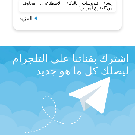
إنشاء فيروسات بالذكاء الاصطناعي.. مخاوف
من"اختراع أمراض"
المزيد
اشترك بقناتنا على التلجرام
ليصلك كل ما هو جديد