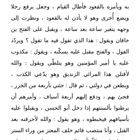
به ويأمره بالقعود فأطال القيام ، وجعل يرفع رجلا
ويضع أُخرى وهو لا يأذن له بالقعود ، ونظرت إلى
وجهه يتغير ساعة بعد ساعة ، ويقبل على الفتح بن
خاقان ويقول : هذا الذي تقول فيه ما تقول ؟ ويردّد
القول ، والفتح مقبل عليه يسكّنه ، ويقول : مكذوب
عليه يا أمير المؤمنين وهو يتلظّى ويقول : والله
لأقتلن هذا المرائي الزنديق وهو يدّعي الكذب ،
ويطعن في دولتي ، ثم قال : جئني بأربعة من الخزر ،
فجئ بهم ، ودفع إليهم أربعة أسياف ، وأمرهم أن
يرطنوا بألسنتهم إذا دخل أبو الحسن ، ويقبلوا عليه
بأسيافهم فيخبطوه ، وهو يقول : والله لأحرقنه بعد
القتل ، وأنا منتصب قائم خلف المعتز من وراء الستر