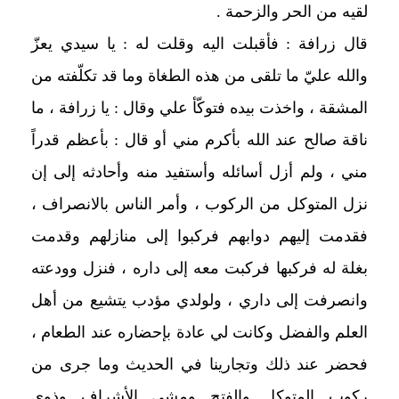
لقيه من الحر والزحمة .
قال زرافة : فأقبلت اليه وقلت له : يا سيدي يعزّ
والله عليّ ما تلقى من هذه الطغاة وما قد تكلّفته من
المشقة ، واخذت بيده فتوكّأ علي وقال : يا زرافة ، ما
ناقة صالح عند الله بأكرم مني أو قال : بأعظم قدراً
مني ، ولم أزل أسائله وأستفيد منه وأحادثه إلى إن
نزل المتوكل من الركوب ، وأمر الناس بالانصراف ،
فقدمت إليهم دوابهم فركبوا إلى منازلهم وقدمت
بغلة له فركبها فركبت معه إلى داره ، فنزل وودعته
وانصرفت إلى داري ، ولولدي مؤدب يتشيع من أهل
العلم والفضل وكانت لي عادة بإحضاره عند الطعام ،
فحضر عند ذلك وتجارينا في الحديث وما جرى من
ركوب المتوكل والفتح ومشى الأشراف وذوي