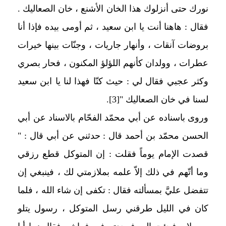
نورك حتى أنزلوك هذا الخان الأشنع ، خان الصعاليك .
فقال : هاهنا أنت يا ابن سعيد ، ثم أومى بيده فإذا أنا
بروضات آنقات ، وأنهار جاريات ، وجنّات بينها خيرات
عطرات ، وولدان كأنهم اللؤلؤ المكنون ، فحار بصري
وكثر عجبي فقال لي : حيث كنّا فهذا لنا يا ابن سعيد
لسنا في خان الصعاليك "
[3]
.
وروى باسناده عن أبي محمّد الفحّام بالاسناد عن أبي
الحسن محمّد بن أحمد قال : حدثني عن أبي قال : "
قصدت الإمام يوماً فقلت : إن المتوكل قطع رزقي
وما أتّهم في ذلك إلاّ علمه بملازمتي لك ، فينبغي إن
تتفضل عليَّ بمسألته فقال : تكفى إن شاء الله ، فلما
كان في الليل طرقني رسل المتوكل ، رسول يتلو