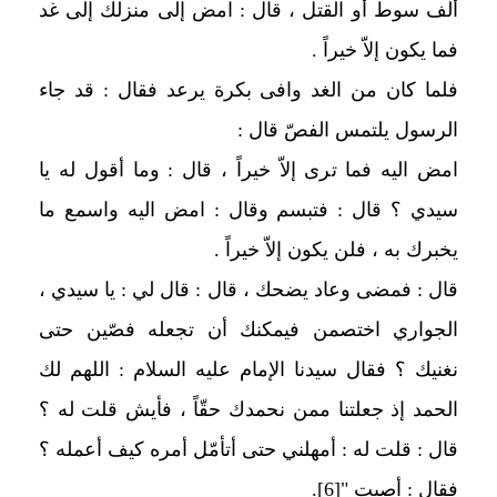
ألف سوط أو القتل ، قال : امض إلى منزلك إلى غد
فما يكون إلاّ خيراً .
فلما كان من الغد وافى بكرة يرعد فقال : قد جاء
الرسول يلتمس الفصّ قال :
امض اليه فما ترى إلاّ خيراً ، قال : وما أقول له يا
سيدي ؟ قال : فتبسم وقال : امض اليه واسمع ما
يخبرك به ، فلن يكون إلاّ خيراً .
قال : فمضى وعاد يضحك ، قال : قال لي : يا سيدي ،
الجواري اختصمن فيمكنك أن تجعله فصّين حتى
نغنيك ؟ فقال سيدنا الإمام عليه السلام : اللهم لك
الحمد إذ جعلتنا ممن نحمدك حقّاً ، فأيش قلت له ؟
قال : قلت له : أمهلني حتى أتأمّل أمره كيف أعمله ؟
فقال : أصبت "
[6]
.