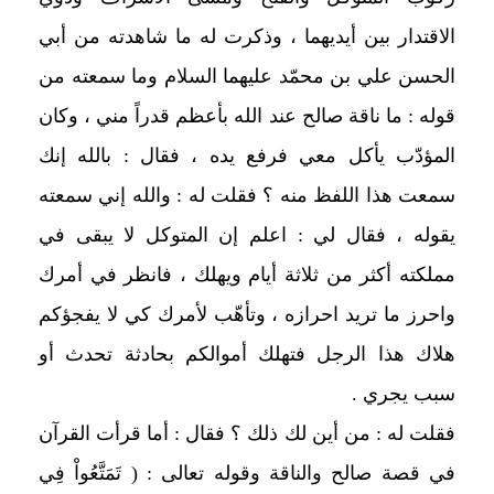
الاقتدار بين أيديهما ، وذكرت له ما شاهدته من أبي
الحسن علي بن محمّد عليهما السلام وما سمعته من
قوله : ما ناقة صالح عند الله بأعظم قدراً مني ، وكان
المؤدّب يأكل معي فرفع يده ، فقال : بالله إنك
سمعت هذا اللفظ منه ؟ فقلت له : والله إني سمعته
يقوله ، فقال لي : اعلم إن المتوكل لا يبقى في
مملكته أكثر من ثلاثة أيام ويهلك ، فانظر في أمرك
واحرز ما تريد احرازه ، وتأهّب لأمرك كي لا يفجؤكم
هلاك هذا الرجل فتهلك أموالكم بحادثة تحدث أو
سبب يجري .
فقلت له : من أين لك ذلك ؟ فقال : أما قرأت القرآن
في قصة صالح والناقة وقوله تعالى : ( تَمَتَّعُواْ فِي