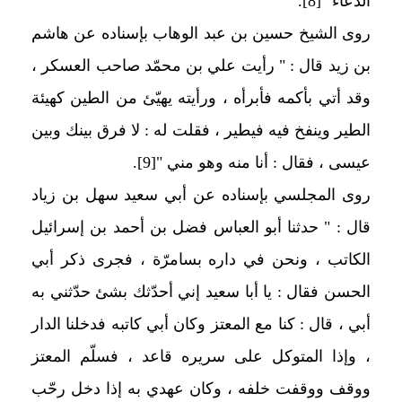
الدعاء "
[8]
.
روى الشيخ حسين بن عبد الوهاب بإسناده عن هاشم
بن زيد قال : " رأيت علي بن محمّد صاحب العسكر ،
وقد أتي بأكمه فأبرأه ، ورأيته يهيّئ من الطين كهيئة
الطير وينفخ فيه فيطير ، فقلت له : لا فرق بينك وبين
عيسى ، فقال : أنا منه وهو مني "
[9]
.
روى المجلسي بإسناده عن أبي سعيد سهل بن زياد
قال : " حدثنا أبو العباس فضل بن أحمد بن إسرائيل
الكاتب ، ونحن في داره بسامرّة ، فجرى ذكر أبي
الحسن فقال : يا أبا سعيد إني أحدّثك بشئ حدّثني به
أبي ، قال : كنا مع المعتز وكان أبي كاتبه فدخلنا الدار
، وإذا المتوكل على سريره قاعد ، فسلّم المعتز
ووقف ووقفت خلفه ، وكان عهدي به إذا دخل رحّب