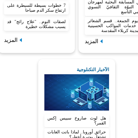
المسابقة البحثية لمهرجان
7 خطوات بسيطة للسيطرة على
النبوّة الثقافيّ النسوي
ارتفاع سكر الدم صباحا
مي التاسع
وم الجمعة.. قسم الشعائر
لصقات النوم.. "علاج رائج" قد
ع خدمات المواكب الحسينية
يسبب مشكلات خطيرة
ينة كربلاء المقدسة
المزيد
المزيد
الآخبار التكنلوجية
هل لوث صاروخ سبيس إكس
القمر؟
حرائق أوروبا.. لماذا باتت الغابات
تشتعل بوتيرة أخطر؟