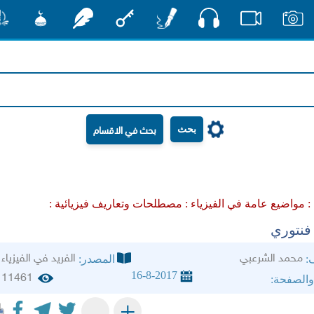
صوت
صور
فيديو
أقلام
مفتاح
رشفات
مشكاة
منش
بحث
 :
مواضيع عامة في الفيزياء :
مصطلحات وتعاريف فيزيائية :
فنتوري
محمد الشرعبي
الفريد في الفيزياء
ف:
المصدر:
16-8-2017
11461
والصفحة:
+
-