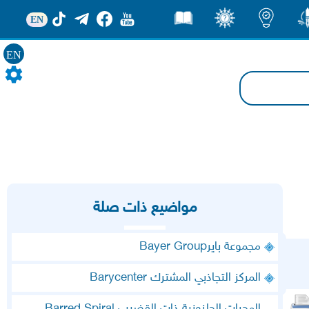
EN
ور
اضاءات
ثقف
قصص
EN
مواضيع ذات صلة
مجموعة بايرBayer Group
المركز التجاذبي المشترك Barycenter