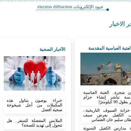
حيود الإلكترونات electron diffraction
ر الاخبار
العتبة العباسية المقدسة
الآخبار الصحية
ن شجرة.. العتبة العباسية
دسة تباشر إنشاء حزام
خبراء يوصون بتناول هذه
 90 كيلومترًا
المكملات من أجل شيخوخة
صحية أفضل
زانة السيوف التاريخية..
ف الكفيل يعرض سيف
ان سليم خان العثماني
الملابس المفضلة للسفر.. هل
تتحول إلى تهديد للصحة؟
 مدارس الكفيل النسوية