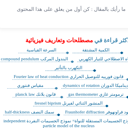
ما رأيك بالمقال : كن أول من يعلق على هذا المحتوى
اكثر قراءة في
مصطلحات وتعاريف فيزيائية
الكمية المشتقة
السرعة القياسية
اه الاصطلاحي للتيار الكهربي
البندول المركب compound pendulum
التكهرب بالتأثير
قانون فورييه للتوصيل الحراري Fourier law of heat conduction
يناميكا الدوران dynamics of rotation
مقياس فنتوري
ترمومتر غازي gas thermometer
قانون بلانك planck law
المنشور الثنائي لفيرنل fresnel biprism
راونهوفر Fraunhofer diffraction
سمك النصف half-thickness
نموذج الجسيمات المستقلة للنواة= نموذج الجسيمات النفردة independent
particle model of the nucleus