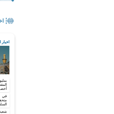
اخ
اخبار 
بمليو
المق
أخضر بطول
في خ
متح
السلط
شعبة