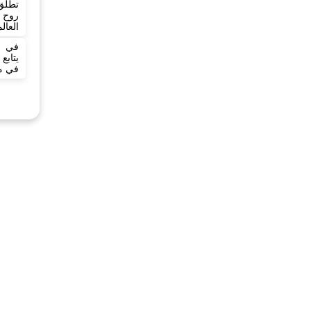
تطلق 
روح 
العال
في ي
يتاب
في مد