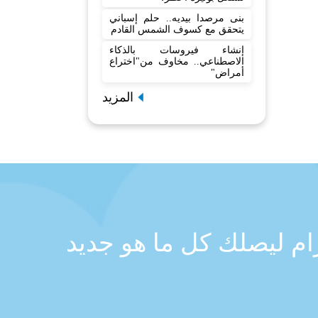
بنى مرصدا بيديه.. حلم إسباني
يتحقق مع كسوف الشمس القادم
إنشاء فيروسات بالذكاء
الاصطناعي.. مخاوف من"اختراع
أمراض"
المزيد
رام ليصلك كل ما هو جديد