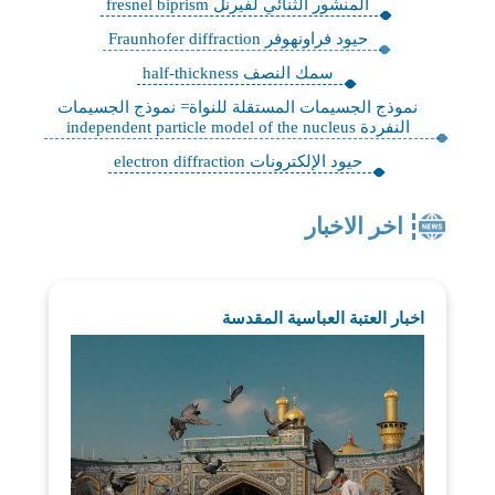
المنشور الثنائي لفيرنل fresnel biprism
حيود فراونهوفر Fraunhofer diffraction
سمك النصف half-thickness
نموذج الجسيمات المستقلة للنواة= نموذج الجسيمات
النفردة independent particle model of the nucleus
حيود الإلكترونات electron diffraction
اخر الاخبار
اخبار العتبة العباسية المقدسة