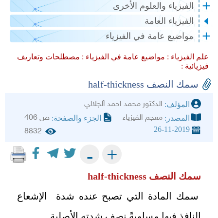
الفيزياء والعلوم الأخرى
الفيزياء العامة
مواضيع عامة في الفيزياء
علم الفيزياء :
مواضيع عامة في الفيزياء :
مصطلحات وتعاريف
فيزيائية :
سمك النصف half-thickness
الدكتور محمد احمد آلجلالي
المؤلف:
معجم الفيزياء
ص 406
المصدر:
الجزء والصفحة:
26-11-2019
8832
+
-
سمك النصف half-thickness
سمك المادة التي تصبح عنده شدة الإشعاع
النافذ فيها مساويةً نصف شدته الأصلية.