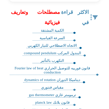
الاكثر قراءة
مصطلحات وتعاريف
في
فيزيائية
الكمية المشتقة
السرعة القياسية
الاتجاه الاصطلاحي للتيار الكهربي
البندول المركب compound pendulum
التكهرب بالتأثير
قانون فورييه للتوصيل الحراري Fourier law of heat
conduction
ديناميكا الدوران dynamics of rotation
مقياس فنتوري
ترمومتر غازي gas thermometer
قانون بلانك planck law