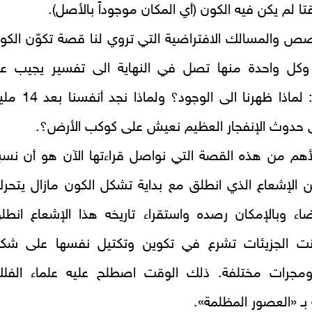
ا لم يكن فيه الكون (أي المكان موجوداً بالأصل).
ص والمسالك الافتراضية التي تروي لنا قصة تكوّن الكو
وكل واحدة منها تصل في النهاية الى تفسير يجيب ع
التساؤل: لماذا ظهرنا الى الوجود؟ ولماذا نجد أ
 حدوث الإنفجار العظيم نعيش على كوكب الأرض؟.
لأهم من هذه القصة التي نواصل قراءتها الآن هو أن نسب
 الإشعاع الذي انطلق مع بداية تشكل الكون مازال يتحر
اء وبالإمكان رصده واستقراء تاريخه هذا الإشعاع انطل
انت الجزيئات تشرع في تكوين وتكتيل نفسها على شك
مجرات مختلفة. ذلك الوقت اصطلح عليه علماء الفل
بـ «العصور المظلمة».