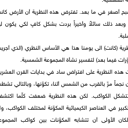
ة الشمسية.
ح أصغر في ما بعد. تفترض هذه النظرية أن الأرض كان
زاً وبعد ذلك سائلاً وأخيراً بردت بشكل كافٍ لكي يكون له
بة.
ية (كانت) الى يومنا هذا هي الأساس النظري (الذي أجري
ّرات فيما بعد) لتفسير نشأة المجموعة الشمسية.
 هذه النظرية على افتراض ساد في بدايات القرن العشري
 نجماً مرّ بالقرب من الشمس أثناء تكوّنها، وبالتالي تشظ
لتتشكل الكواكب. لكن هذه النظرية ضعفت كلّما اكتشفن
الكبير في العناصر الكيميائية المكوّنة لمختلف الكواكب، ول
ن الأولى أن تتشابه المكوّنات بين كواكب المجموع