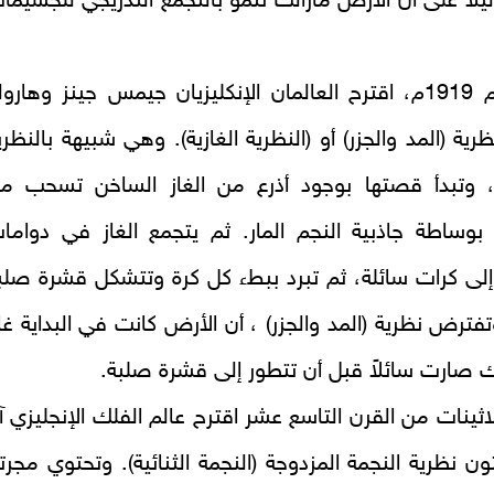
يلاً على أن الأرض مازالت تنمو بالتجمع التدريجي للجسيما
وفي عام 1919م، اقترح العالمان الإنكليزيان جيمس جينز وهارول
رية (المد والجزر) أو (النظرية الغازية). وهي شبيهة بالنظري
ة، وتبدأ قصتها بوجود أذرع من الغاز الساخن تسحب م
وساطة جاذبية النجم المار. ثم يتجمع الغاز في دواما
لى كرات سائلة، ثم تبرد ببطء كل كرة وتتشكل قشرة صلب
تفترض نظرية (المد والجزر) ، أن الأرض كانت في البداية غاز
 صارت سائلاً قبل أن تتطور إلى قشرة صلبة.
اثينات من القرن التاسع عشر اقترح عالم الفلك الإنجليزي آر
تون نظرية النجمة المزدوجة (النجمة الثنائية). وتحتوي مجرتن