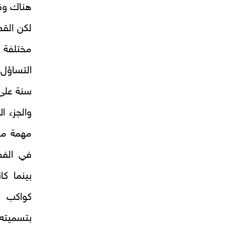
هناك وقت
لكن القص
مختلفة 
سنة على
والجزء ا
مهمة من
في الفض
بينما ك
كواكب و
بتسميته 