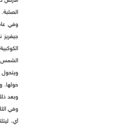
الأرض دل
الصلبة.
جيفريز نظ
الكوكبي
الشمس ب
ويتحول إ
حولها. و
وبعد ذلك
وفي الثل
أي. ليتل