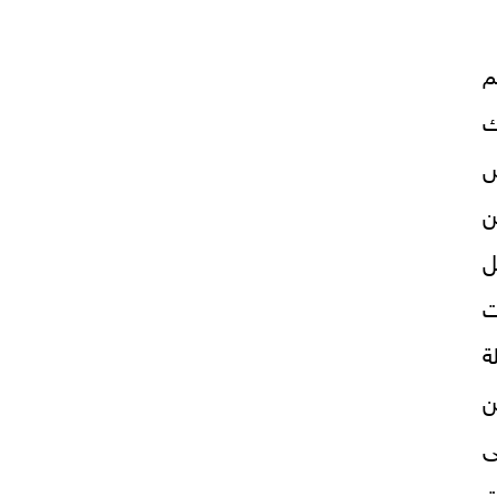
م
ك
س
ن
ل
ت
ة
ن
ى