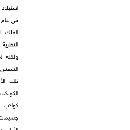
استيلاد 
الفلك ا
النظرية
ولكنه ل
الشمس أذ
تلك الأ
الكويكب
كواكب. 
جسيمات 