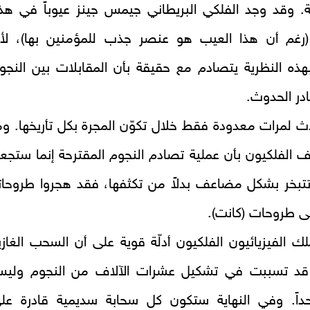
. وقد وجد الفلكي البريطاني جيمس جينز عيوباً في هذ
 (رغم أن هذا العيب هو عنصر جذب للمؤمنين بها)، لأ
هذه النظرية يتصادم مع حقيقة بأن المقابلات بين النجو
ادر الحدوث.
 لمرات معدودة فقط خلال تكوّن المجرة بكل تأريخها. وم
 الفلكيون بأن عملية تصادم النجوم المقترحة إنما ستجع
تتبخر بشكل مضاعف بدلاً من تكثفها، فقد هجروا طروحات
لى طروحات (كانت).
لك الفيزيائيون الفلكيون أدلّة قوية على أن السحب الغازي
 قد تسببت في تشكيل عشرات الآلاف من النجوم ولي
احداً. وفي النهاية ستكون كل سحابة سديمية قادرة عل