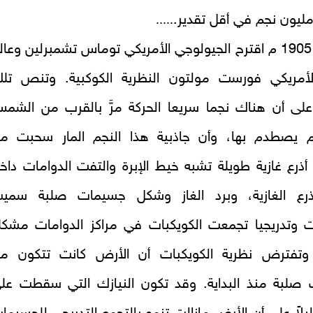
.....
مليون نجم في أقل تقدير.
في عام 1905 م اقترح الجيولوجي الأمريكي توماس تشمبرلين وعال
لأمريكي فورست مولتون النظرية الكوكبية. وتنص تل
 على أن هناك نجما سريعا الحركة مرَّ بالقرب من الشم
م يصطدم بها، وأن جاذبية هذا النجم المار سحبت م
رع غازية طويلة تشبه خيط الإبرة والتفت الدوامات داخ
ذرع الغازية، وبرد الغاز وشكل جسيمات صلبة سمي
ات وتدريجيا تجمعت الكويكبات في مراكز الدوامات مشكل
وتفترض نظرية الكويكبات أن الأرض كانت تتكون م
صلبة منذ البداية. وقد تكون النيازك التي سقطت عل