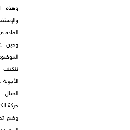
وهذه ال
والإستق
المادة ف
وحين نت
الموضوع
تتكثف و
الأجوبة
الخيال. 
حركة الك
وضع تصو