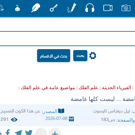
صوت
صور
فيديو
أقلام
مفتاح
رشفات
مشكاة
منش
بحث
 :
الفيزياء الحديثة :
علم الفلك :
مواضيع عامة في علم الفلك :
امضة ... ليست كلها غامضة
نيل ديغراس تايسون
عن هذا الكون الفسيح
ف:
المصدر:
2026-07-08
291
ص183
والصفحة:
+
-