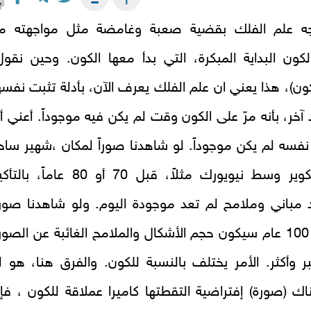
جه علم الفلك بقضية صعبة وغامضة مثل مواجهته م
لكون البداية المبكرة، التي بدأ معها الكون. وحين نقول
لكون)، هذا يعني ان علم الفلك يعرف الآن، بأدلة تثبت نفسه
د آخر، بأنه مرّ على الكون وقت لم يكن فيه موجوداً. أعني أ
 نفسه لم يكن موجوداً. لو شاهدنا صوراً لمكان ،شهير ساح
تايمز سكوير وسط نيويورك مثلاً، قبل 70 أو 80 عاماً، با
مباني وملامح لم تعد موجودة اليوم. ولو شاهدنا صور
لها قبل 100 عام سيكون حجم الأشكال والملامح الغائبة عن الصور
بر وأكثر. الأمر يختلف بالنسبة للكون. والفرق هنا، هو ل
ك (صورة) إفتراضية التقطتها كاميرا عملاقة للكون ، فإ