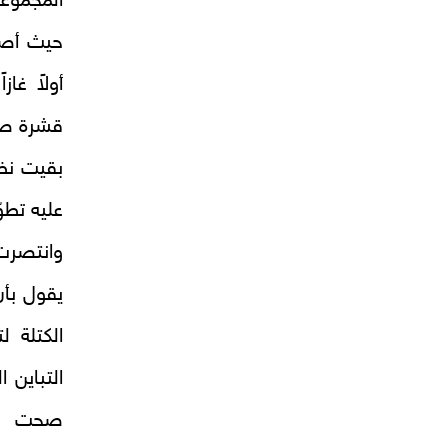
المجموع
حيث أصب
أولاً غا
قشرة صل
بقيت نظر
عليه تطو
وانتصرت
يقول بأن
الكتلة 
التباين 
صحت لكا