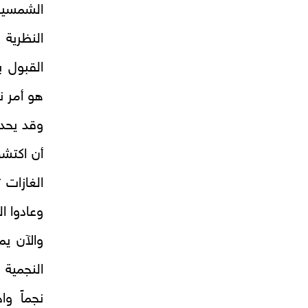
الشمسية
النظرية
القبول ب
هو أمر ن
وقد يحدث
أن اكتشف
الغازات 
وعادوا ا
والآن يم
النجمية
نجماً و