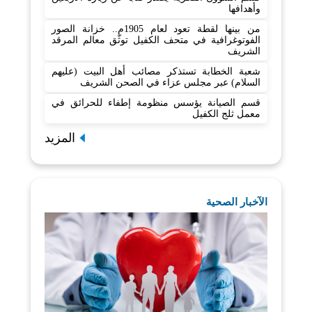
وأهدافها
من بينها لقطة تعود لعام 1905م.. خزانة الصور
الفوتوغرافية في متحف الكفيل توثّق معالم المرقد
الشريف
شعبة الخطابة تستذكر مصائب أهل البيت (عليهم
السلام) عبر مجلس عزاء في الصحن الشريف
قسم الصيانة يؤسس منظومة إطفاء للحرائق في
معمل ثلج الكفيل
المزيد
الآخبار الصحية