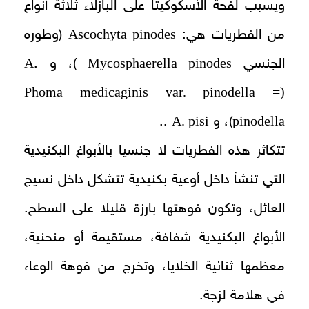
ويسبب لفحة الأسكوكيتا على البازلاء ثلاثة أنواع
Ascochyta pinodes
من الفطريات هي:
(وطوره
A
Mycosphaerella pinodes
الجنسي
)، و .
Phoma medicaginis var. pinodella =)
A. pisi
pinodella
)، و
..
تتكاثر هذه الفطريات لا جنسيا بالأبواغ البكنيدية
التي تنشأ داخل أوعية بكنيدية تتشكل داخل نسيج
العائل، وتكون فوهتها بارزة قليلا على السطح.
الأبواغ البكنيدية شفافة، مستقيمة أو منحنية،
معظمها ثنائية الخلايا، وتخرج من فوهة الوعاء
في هلامة لزجة.