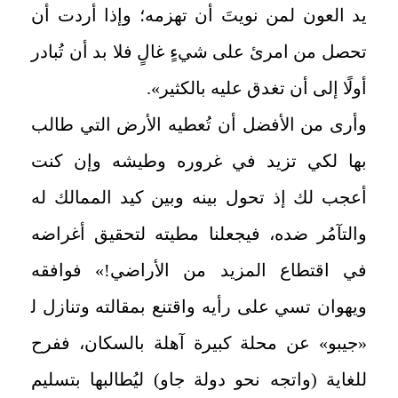
يد العون لمن نويتَ أن تهزمه؛ وإذا أردت أن
تحصل من امرئ على شيءٍ غالٍ فلا بد أن تُبادر
أولًا إلى أن تغدق عليه بالكثير»
.
وأرى من الأفضل أن تُعطيه الأرض التي طالب
بها لكي تزيد في غروره وطيشه وإن كنت
أعجب لك إذ تحول بينه وبين كيد الممالك له
والتآمُر ضده، فيجعلنا مطيته لتحقيق أغراضه
في اقتطاع المزيد من الأراضي!» فوافقه
ويهوان تسي على رأيه واقتنع بمقالته وتنازل ﻟ
«جيبو» عن محلة كبيرة آهلة بالسكان، ففرح
للغاية (واتجه نحو دولة جاو) ليُطالبها بتسليم