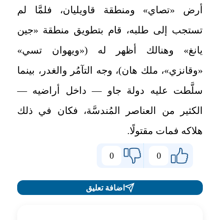
أرض «تصاي» ومنطقة قاويليان، فلمَّا لم
تستجب إلى طلبه، قام بتطويق منطقة «جين
يانغ» وهنالك أظهر له («ويهوان تسي»
«وقانزي»، ملك هان)، وجه التآمُر والغدر، بينما
سلَّطت عليه دولة جاو — داخل أراضيه —
الكثير من العناصر المُندسَّة، فكان في ذلك
هلاكه فمات مقتولًا
.
0
0
اضافة تعليق