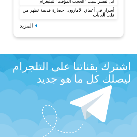
أبل تفسر سبب "الحجب المؤقت" لتيليغرام
أسرار في أعماق الأمازون.. حضارة قديمة تظهر من
قلب الغابات
المزيد
اشترك بقناتنا على التلجرام
ليصلك كل ما هو جديد