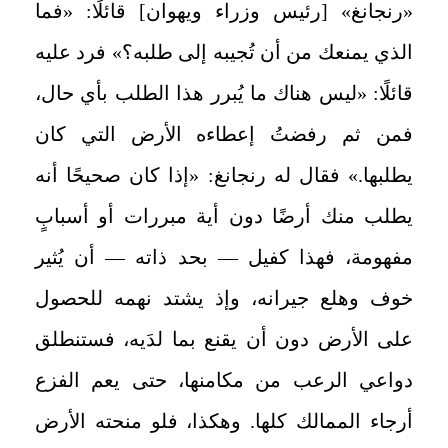
«رنجانغ» [رئيس وزراء ويهوان] قائلًا: «فما
الذي يمنعك من أن تُجيبه إلى طلبه؟» فرد عليه
قائلًا: «ليس هناك ما يُبرر هذا الطلب بأي حال،
فمن ثم رفضتُ إعطاءه الأرض التي كان
يطلبها.» فقال له رنجانغ: «إذا كان صحيحًا أنه
يطلب منك أرضًا دون أية مبررات أو أسبابٍ
مفهومة، فهذا كفيل — بحد ذاته — أن يُثير
خوف وهلع جيرانه، وإذ يشتد نهمه للحصول
على الأرض دون أن يقنع بما لدَيه، فستنطلق
دواعي الرعب من مكامنها، حتى يعم الفزع
أرجاء الممالك كلها. وهكذا، فلو منحته الأرض