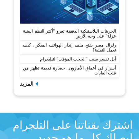
الجزيئات البلاستيكية الدقيقة تغزو "أكثر النظم البيئية
عزلة" على وجه الأرض
زلزال مصر يفتح ملف إنذار الهواتف المبكر.. كيف
تعمل التقنية؟
أبل تفسر سبب "الحجب المؤقت" لتيليغرام
أسرار في أعماق الأمازون.. حضارة قديمة تظهر من
قلب الغابات
المزيد
اشترك بقناتنا على التلجرام
ليصلك كل ما هو جديد