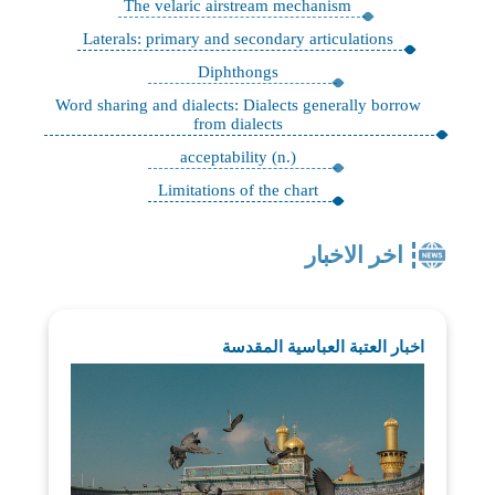
The velaric airstream mechanism
Laterals: primary and secondary articulations
Diphthongs
Word sharing and dialects: Dialects generally borrow
from dialects
acceptability (n.)
Limitations of the chart
اخر الاخبار
اخبار العتبة العباسية المقدسة