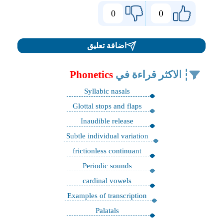
0
0
اضافة تعليق
الاكثر قراءة في
Phonetics
Syllabic nasals
Glottal stops and flaps
Inaudible release
Subtle individual variation
frictionless continuant
Periodic sounds
cardinal vowels
Examples of transcription
Palatals