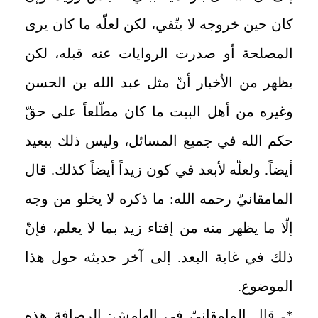
كان حين خروجه لا يتّقي، لكن لعلّه ما كان يرى
المصلحة أو صدرت الروايات عنه قبله، لكن
يظهر من الأخبار أنّ مثل عبد الله بن الحسن
وغيره من أهل البيت ما كان مطّلعاً على حقّ
حكم الله في جميع المسائل، وليس ذلك ببعيد
أيضاً. ولعلّه لأبعد في كون زيداً أيضاً كذلك. قال
المامقانيّ رحمه الله: ما ذكره لا يخلو من وجه
إلّا ما يظهر منه من إفتاء زيد بما لا يعلم، فإنّ
ذلك في غاية البعد. إلى آخر حديثه حول هذا
الموضوع.
*- قال المامقانيّ في الهامش: الرصافة هذه