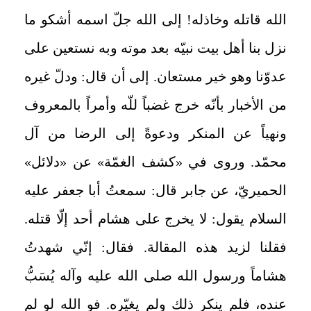
الله قاتله وخاذله! إلى الله جلّ اسمه أشكو ما
نزل بنا أهل بيت نبيّه بعد موته وبه نستعين على
عدوّنا وهو خير مستعان. إلى أن قال: ودلّ غيره
من الأخبار بأنّه خرج غضباً للّه وأمراً بالمعروف
ونهياً عن المنكر ودعوةً إلى الرضا من آل
محمّد. وروى في «كشف الغمّة» عن «دلائل»
الحميريّ، عن جابر قال: سمعتُ أبا جعفر عليه
السلام يقول: لا يخرج على هشام أحد إلّا قتله.
فقلنا لزيد هذه المقالة. فقال: إنّي شهدتُ
هشاماً ورسول الله صلى الله عليه وآله يُسَبُّ
عنده، فلم ينكر ذلك ولم يغيّره. فو الله لو لم