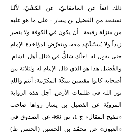
ذلك آنفاً عن المامقانيّ، عن الكشّيّ، لأنّنا
نستبعد من الفضيل بن يسار - على ما هو عليه
من منزلة رفيعة - أن يكون في الكوفة ولا ينصر
زيداً ولا يُستَشْهَد معه، ويتعرّض لمؤاخذة الإمام
حتى يقول له: لعلّك شاكٌّ في قتال أهل الشام.
والفُضَيل هذا هو الذي قال الإمام له ولثلاثة من
أصحابه كانوا مقيمين بمكّة المكرّمة: أنتم واللهِ
نور الله في ظلمات الأرض. أجل هذه الرواية
المرويّة عن الفضيل بن يسار رواها صاحب
«تنقيح المقال» ج 1، ص 468 عن الصدوق في
«العيون» عن محمّد بن الحسين (الحسن ظ)