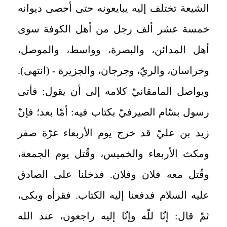
الشيعة تختلف إليه يبايعونه حتى أحصى ديوانه
خمسة عشر ألف رجل من أهل الكوفة سوى
أهل المدائن، والبصرة، وواسط، والموصل،
وخراسان، والريّ، وجرجان، والجزيرة - (انتهى).
ويواصل المامقانيّ كلامه إلى أن يقول: فأتى
رسول بسّام الصيرفيّ بكتاب فيه: أمّا بعد؛ فإنّ
زيد بن عليّ قد خرج يوم الأربعاء غرّة صفر
ومكث الأربعاء والخميس، وقُتل يوم الجمعة،
وقُتل معه فلان وفلان. فدخلنا على الصادق
عليه السلام فدفعنا إليه الكتاب. فقرأه وبكى،
ثمّ قال: إنّا للّه وإنّا إليه راجعون، عند الله