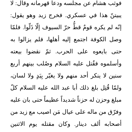
فوثب هشام عن مجلسه ودعا قهرمانه وقال: لا
يبيتنّ هذا في عسكري. فخرج زيد وهو يقول:
إنّه لم يكره قومٌ قطُّ حرّ السيوف إلّا ذَلّوا. فلمّا
وصل الكوفة اجتمع إليه أهلها، فلم يزالوا به
حتى بايعوه على الحرب. ثمّ نقضوا بيعته
وأسلموه فقُتل عليه السلام وصُلب بينهم أربع
سنين لا ينكر أحد منهم ولا يغيّر بِيَدٍ ولا لسان،
ولمّا قُتِل بلغ ذلك أبا عبد الله عليه السلام كلّ
مبلغ وحزن له حزناً شديداً عظيماً حتى بان عليه
وفرّق من ماله على عيال مَن اصيب مع زيد من
أصحابه ألف دينار. وكان مقتله يوم الاثنين