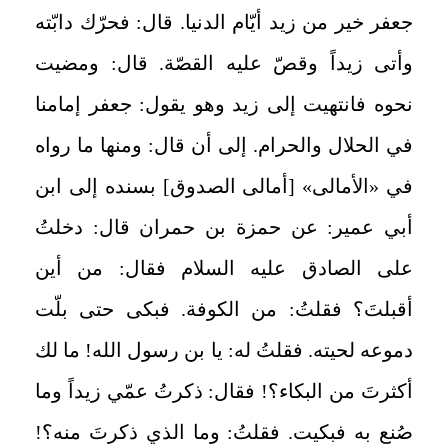
جعفر خير من زيد أيّام الدنيا. قال: فحرّك دابّته
وأتى زيداً وقصّ عليه القصّة. قال: ومضيت
نحوه فانتهيت إلى زيد وهو يقول: جعفر إمامنا
في الحلال والحرام. إلى أن قال: ومنها ما رواه
في «الأمالى» [أمالى الصدوق‏] بسنده إلى ابن
أبي عمير: عن حمزة بن حمران قال: دخلتُ
على الصادق عليه السلام فقال: من أين
أقبلتَ؟ فقلتُ: من الكوفة. فبكى حتى بلّت
دموعه لحيته. فقلتُ له: يا بن رسول الله! ما لك
أكثرتَ من البكاء؟! فقال: ذكرتُ عمّي زيداً وما
صُنع به فبكيت. فقلتُ: وما الذي ذكرتَ منه؟!