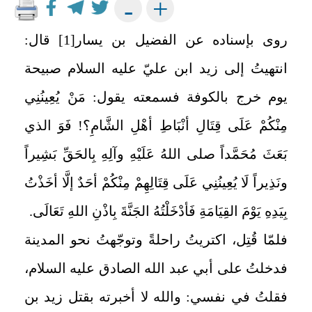
+
-
روى بإسناده عن الفضيل بن يسار
[1]
قال:
انتهيتُ إلى زيد ابن عليّ عليه السلام صبيحة
يوم خرج بالكوفة فسمعته يقول: مَنْ يُعِينُنِي
مِنْكُمْ عَلَى قِتَالِ أنْبَاطِ أهْلِ الشَّامِ؟! فَوَ الذي
بَعَثَ مُحَمَّداً صلى اللهُ عَلَيْهِ وآلِهِ بِالحَقِّ بَشِيراً
ونَذِيراً لَا يُعِينُنِي عَلَى قِتَالِهِمْ مِنْكُمْ أحَدٌ إلَّا أخَذْتُ
بِيَدِهِ‏ يَوْمَ القِيَامَةِ فَأدْخَلْتُهُ الجَنَّةَ بِاذْنِ اللهِ تَعَالَى.
فلمّا قُتِل، اكتريتُ راحلةً وتوجّهتُ نحو المدينة
فدخلتُ على أبي عبد الله الصادق عليه السلام،
فقلتُ في نفسي: والله لا أخبرته بقتل زيد بن