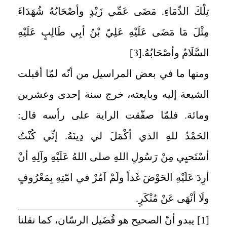
تِلْكَ الدِّمَاءِ. مَضَى عَمِّي زَيْدٍ وأصْحَابُهُ شُهَدَاءَ
مِثْلَ مَا مَضَى عَلَيْهِ عَلِيّ بْنُ أبِي طَالِبٍ عَلَيْهِ
السَّلَامُ وأصْحَابُهُ.
[3]
ومنها ما في بعض المراسيل من أنّه لمّا أقبلت
الشيعة إليه وبايعته، خرج سنة إحدى وعشرين
ومائة. فلمّا صفّقت الراية على رأسه قال:
الحَمْدُ للهِ الذي أكْمَلَ لي دِينَهُ. إنِّي كُنْتُ
أسْتَحيِي مِنْ رَسُولِ اللهِ صلى اللهُ عَلَيْهِ وآلِهِ أنْ
أرِدَ عَلَيْهِ الحَوْضَ غَداً ولَمْ آمُرْ في امّتِهِ بِمَعْرُوفٍ
ولَا أنْهَى عَنْ مُنْكَرٍ.
[1]
يبدو أنّ الصحيح هو فُضَيل الرسّان، كما نقلنا