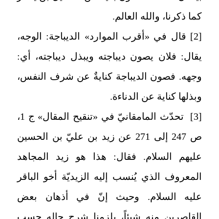
كما ذكرنا، والله العالم.
[2]
قال في «أقرب الموارد» الديباجة: الوجه،
يقال: فلان يصون ديباجته ويبذل ديباجته، أي:
وجهه. فصون الديباجة كنايةٌ عن شرف النفس،
وبذلها كناية عن الدناءة.
[3]
تحدّث المامقانيّ في «تنقيح المقال» ج 1،
ص 247 إلى 271 عن زيد بن عليّ بن الحسين
عليهم السلام. فقال: هذا هو زيد المجاهد
المعروف الذي يُنسب إليه الزيديّة أخو الباقر
عليه السلام. وحيث إنّ في أذهان بعض
القاصرين منه شيئاً، يلزمنا شرح حاله حسب