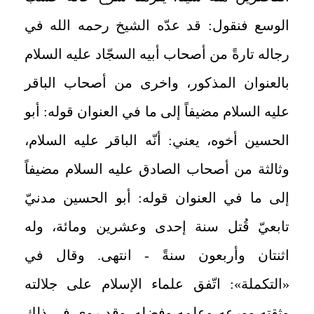
الوسع فنقول: قد عدّه الشيخ رحمه الله في
رجاله تارةً من أصحاب أبيه السجّاد عليه السلام
بالعنوان المذكور، واخرى من أصحاب الباقر
عليه السلام مضيفاً إلى ما في العنوان قوله: أبو
الحسين أخوه، يعني: أنّه الباقر عليه السلام،
وثالثة من أصحاب الصادق عليه السلام مضيفاً
إلى ما في العنوان قوله: أبو الحسين مدنيّ
تابعيّ قُتل سنة إحدى وعشرين ومائة، وله
اثنتان وأربعون سنةً - انتهى. وقال في
«التكملة»: اتّفق علماء الإسلام على جلالته
وثقته وورعه وعلمه وفضله. وقد روى في ذلك