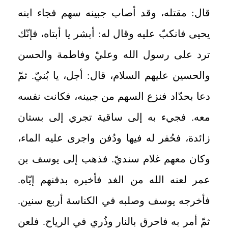
قال: مقتله، وقد أصاب جبينه سهم فجاء ابنه
يحيى فانكبّ عليه وقال له: أبشر يا أبتاه، فإنّك
ترد على رسول الله وعليّ وفاطمة والحسن
والحسين عليهم السلام، قال: أجل، يا بُنيّ. ثمّ
دعا بحدّاد فنزع السهم من جبينه، فكانت نفسه
معه. فجي‏ء به إلى ساقية تجري إلى بستان
زائدة، فحُفر له فيها ودُفن واجرى عليه الماء،
وكان معهم غلام سنديّ. فذهب إلى يوسف بن
عمر لعنه الله من الغد فأخبره بدفنهم إيّاه.
فأخرجه يوسف وصلبه في الكناسة أربع سنين.
ثمّ أمر به فاحرق بالنار وذُري في الرياح. فلعن