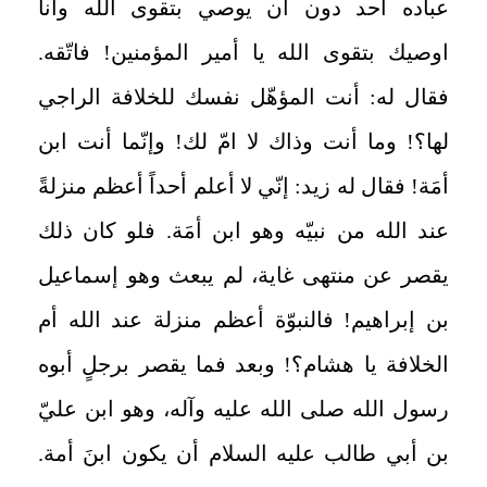
عباده أحد دون أن يوصي بتقوى الله وأنا
اوصيك بتقوى الله يا أمير المؤمنين! فاتّقه.
فقال له: أنت المؤهّل نفسك للخلافة الراجي
لها؟! وما أنت وذاك لا امّ لك! وإنّما أنت ابن
أمَة! فقال له زيد: إنّي لا أعلم أحداً أعظم منزلةً
عند الله من نبيّه وهو ابن أمَة. فلو كان ذلك
يقصر عن منتهى غاية، لم يبعث وهو إسماعيل
بن إبراهيم! فالنبوّة أعظم منزلة عند الله أم
الخلافة يا هشام؟! وبعد فما يقصر برجلٍ أبوه
رسول الله صلى الله عليه وآله، وهو ابن عليّ
بن أبي طالب عليه السلام أن يكون ابنَ أمة.