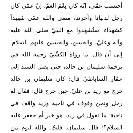
أحتسب عمّي، إنّه كان نِعْمَ العمّ، إنّ عمّي كان
رجل لدنيانا وآخرتنا، مضى والله عمّي شهيداً
كشهداء استُشهدوا مع النبيّ صلى الله عليه
وآله وعليّ، والحسن، والحسين عليهم السلام.
إلى أن قال: ما رواه الكشّيّ رحمه الله في
ترجمة سليمان بن خالد، حتى يصل السند إلى
عمّار الساباطيّ قال: كان سليمان بن خالد
خرج مع زيد بن عليّ. حين خرج قال: فقال له
رجل ونحن وقوف في ناحية وزيد واقف في
ناحية: ما تقول في زيد، هو خير أم جعفر عليه
السلام؟! قال سليمان: قلتُ: والله ليوم من