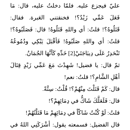
عليّ فيجزع عليه. فلمّا دخلتُ عليه، قال: مَا
فَعَلَ عَمِّي زَيْدٌ؟! فخنقتني العَبرة. فقال:
قَتَلُوهُ؟! قلتُ: أي واللهِ قَتَلُوهُ! قال: فَصَلَبُوهُ؟!
قلتُ: أي واللهِ صَلَبُوهُ! فَأقْبَلَ يَبْكِي ودُمُوعُهُ
تَنْحَدِرُ عَلَى دِيبَاجَتَيْ‏
[2]
خَدِّهِ كَأنَّهَا الجُمَانُ.
ثمّ قال: يا فضيل! شَهِدْتَ مَعَ عَمِّي زَيْدٍ قِتَالَ
أهْلِ الشَّامِ؟! قلتُ: نعم!
قال: كَمْ قَتَلْتَ مِنْهُمْ؟! قُلْتُ: سِتَّةً.
قال: فَلَعَلَّكَ شَاكٌّ في دِمَائِهِمْ؟!
قلتُ: لَوْ كُنْتُ شَاكّاً في دِمَائِهِمْ مَا قَتَلْتُهُمْ!
قال الفضيل: فسمعته يقول: أشْرَكَنِي اللهُ في