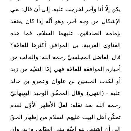
يكن إلّا أنا وآخر لخرجت عليه. إلى أن قال: بقي
الإشكال من وجه آخر، وهو أنّه إذا كان يعتقد
بإمامة الصادقين. عليهما السلام، فما هذه
الفتاوى الغريبة، بل الموافق أكثرها للعامّة؟
قال الفاضل المجلسيّ رحمه الله: والغالب من
أخباره الموافقة للعامّة فهي إمّا التقيّة من زيد
أو لكذب الحسين بن علوان وعمرو بن خالد
عليه - (انتهى). وقال المحقّق الوحيد البهبهانيّ
رحمه الله بعد نقله: لعلّ الأظهر الأوّل لعدم
تمكّن أهل البيت عليهم السلام من إظهار الحقّ
إلى أن اشتغل بنو اميّة ببني العبّاس وزيد، وإن