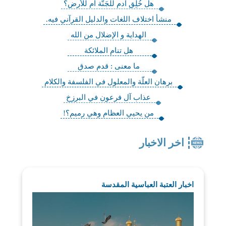
هل خُلِق آدم للجَنَّة أم للأرض؟
منشأ اختلاف اللغات‏ والدليل القرآني فيه.
الهداية و الإضلال من الله
هل تنام الملائكة
ما معنى : قدم صدق
برهان العلّة والمعلول في الفلسفة والكلام‏
عذاب آل فرعون في البرزخ
من يحيي العظام وهي رميم؟!
اخر الاخبار
اخبار العتبة العباسية المقدسة