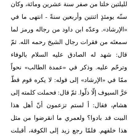
لليلتين خلتا من صفر سنة عشرين ومائة، وكان
سنّه يومئذٍ اثنتين وأربعين سنةً - انتهى ما في
«الإرشاد». وعدّه ابن داود من رجاله ورمز لما
سمعتَه من فقرات رجال الشيخ رحمه الله. ثمّ
قال: شهد له الصادق عليه السلام بالوفاء
وترحّم عليه. وذكر في «عمدة الطالب» نحواً
ممّا في «الإرشاد» إلى قوله: لا يكره قوم قطّ
حَرَّ السيوف إلّا ذلّوا. ثمّ قال: فحملت كلمته إلى
هشام، فقال: أ لستم تزعمون أنّ أهل هذا
البيت قد بادوا؟ ولعمري ما انقرضوا من مثل
هذا خلفهم. فلمّا رجع زيد إلى الكوفة، أقبلت