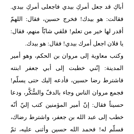
أباكِ قد جعل أمركِ بيدي فاجعلى أمركِ بيدي.
فقالت: هو بيدك! فخرج حسين، فقال: اللهمّ
أقدر لها خير من تعلم! فلقي شابّاً منهم، فقال:
يا فلان اجعل أمرك بيدي! فقال: هو بيدك.
وكتب معاوية إلى مروان بن الحكم، وهو أمير
المدينة: إنّني خطبت إلى أبي جعفر ابنته
فاشترط رضا حسين، فأدعه إليك حتى يسلّم!
فجمع مروان الناس وجاء بالدفّ والسُّكَّر، ودعا
حسيناً فقال: إنّ أمير المؤمنين كتب إليّ أنّه
خطب إلى عبد الله بن جعفر، واشترط رضاك،
فسلّم له! فحمد الله حسين وأثنى عليه، ثمّ