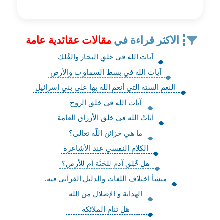
الاكثر قراءة في
مقالات عقائدية عامة
آيات الله في خلقِ البحار والفُلك‏
آيات الله في بسط السماوات والأرض‏
النعم الستة التي أنعم الله بها على بني إسرائيل
آيات الله في خلق الروح‏
آياتُ الله في خلق الأرزاق العامة
ما هي خزائن اللّه تعالى؟
الكلام النفسي عند الأشاعرة
هل خُلِق آدم للجَنَّة أم للأرض؟
منشأ اختلاف اللغات‏ والدليل القرآني فيه.
الهداية و الإضلال من الله
هل تنام الملائكة