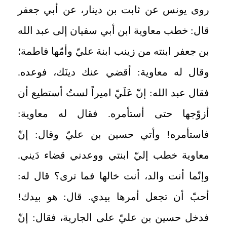
روى يونس عن ثابت بن دينار، عن أبي جعفر
قال: خطب معاوية ابن أبي سفيان إلى عبد الله
بن جعفر ابنته من زينب ابنة عليّ وأمّها فاطمة؛
وقال له معاوية: أقضي عنك دينَك، فوعده.
فقال عبد الله: إنّ عَلَيّ اميراً لستُ أستطيع أن
أزوّجها حتى أستأمره. فقال له معاوية:
فاستأمره! وأتي حسين بن عليّ وقال: إنّ
معاوية خطب إليّ ابنتي ووعدني قضاء دَيني.
وإنّما أنت والد، أنت خالها فما ترى؟ قال له:
أحبّ أن تجعل أمرها بيدي. قال: هو بيدك!
فدخل حسين بن عليّ على الجارية، فقال: إنّ