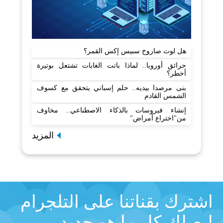
هل لوث صاروخ سبيس إكس القمر؟
حرائق أوروبا.. لماذا باتت الغابات تشتعل بوتيرة
أخطر؟
بنى مرصدا بيديه.. حلم إسباني يتحقق مع كسوف
الشمس القادم
إنشاء فيروسات بالذكاء الاصطناعي.. مخاوف
من"اختراع أمراض"
المزيد
اشترك بقناتنا على التلجرام
ليصلك كل ما هو جديد