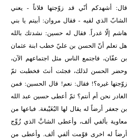
قال: أشهدكم أنّي قد زوّجتها فلاناً - يعني
الشابّ الذي لقيه - فقال مروان: أبيتم يا بني
هاشم إلّا غدراً. فقال له حسين: نشدتك بالله
هل تعلم أنّ الحسن بن عليّ خطب ابنة عثمان
بن‏ عفّان، فاجتمع الناس مثل اجتماعهم الآن،
وحضر الحسن لذلك، فجئت أنتَ فخطبت ثمّ
زوّجتها غيره؟! فقال: نعم! قال الحسين: فمن
الغادر نحن أم أنتم؟ ثمّ أعطى حسين عبد الله
بن جعفر أرضاً له يقال لها البُغَيْبغة. فباعها من
معاوية بألفي ألف، وأعطى الشابَّ الذي زُوِّج
أرضاً له اخرى قوّمت ألفي ألف. وأعطى من