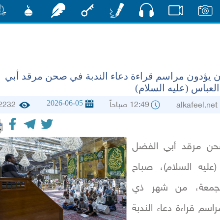
صوت
صور
فيديو
أقلام
مفتاح
رشفات
مشكاة
منش
ن يؤدون مراسم قراءة دعاء الندبة في صحن مرقد أبي
لعباس (عليه السلام)
2026-06-05
12:49 صباحاً
2232
alkafee
ن مرقد أبي الفضل
(عليه السلام)، صباح
الجمعة، من شهر ذي
راسم قراءة دعاء الندبة