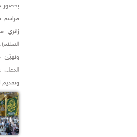
بحضور جم
مراسم قر
زائري م
السلام).
وتهيّئ م
الدعاء، 
وتقديم ال