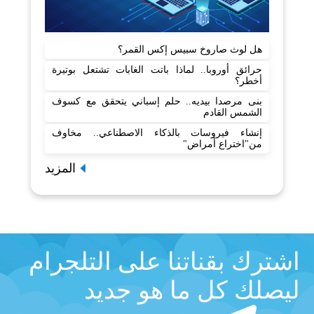
هل لوث صاروخ سبيس إكس القمر؟
حرائق أوروبا.. لماذا باتت الغابات تشتعل بوتيرة
أخطر؟
بنى مرصدا بيديه.. حلم إسباني يتحقق مع كسوف
الشمس القادم
إنشاء فيروسات بالذكاء الاصطناعي.. مخاوف
من"اختراع أمراض"
المزيد
اشترك بقناتنا على التلجرام
ليصلك كل ما هو جديد