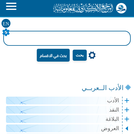
EN
بحث
الأدب الــعربــي
الأدب
النقد
البلاغة
العروض