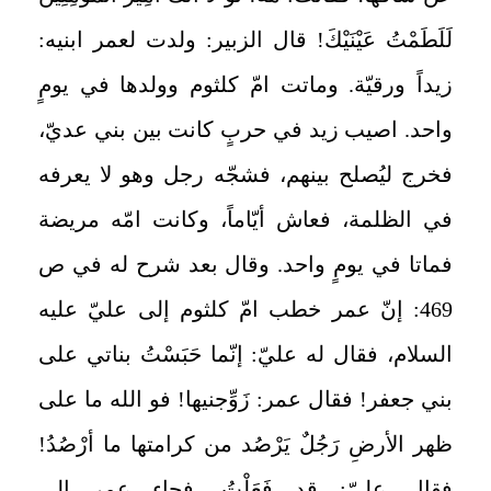
لَلَطَمْتُ عَيْنَيْكَ! قال الزبير: ولدت لعمر ابنيه:
زيداً ورقيّة. وماتت امّ كلثوم وولدها في يومٍ
واحد. اصيب زيد في حربٍ كانت بين بني عديّ،
فخرج ليُصلح بينهم، فشجّه رجل وهو لا يعرفه
في الظلمة، فعاش أيّاماً، وكانت امّه مريضة
فماتا في يومٍ واحد. وقال بعد شرح له في ص
469: إنّ عمر خطب امّ كلثوم إلى عليّ عليه
السلام، فقال له عليّ: إنّما حَبَسْتُ بناتي على
بني جعفر! فقال عمر: زَوِّجنيها! فو الله ما على
ظهر الأرضِ رَجُلٌ يَرْصُد من كرامتها ما أرْصُدُ!
فقال عليّ: قد فَعَلْتُ. فجاء عمر إلى