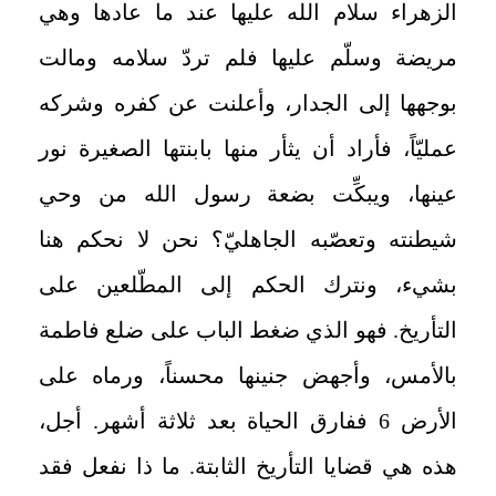
الزهراء سلام الله عليها عند ما عادها وهي
مريضة وسلّم عليها فلم تردّ سلامه ومالت
بوجهها إلى الجدار، وأعلنت عن كفره وشركه
عمليّاً، فأراد أن يثأر منها بابنتها الصغيرة نور
عينها، ويبكِّت بضعة رسول الله من وحي
شيطنته وتعصّبه الجاهليّ؟ نحن لا نحكم هنا
بشي‏ء، ونترك الحكم إلى المطّلعين على
التأريخ. فهو الذي ضغط الباب على ضلع فاطمة
بالأمس، وأجهض جنينها محسناً، ورماه على
الأرض 6 ففارق الحياة بعد ثلاثة أشهر. أجل،
هذه هي قضايا التأريخ الثابتة. ما ذا نفعل فقد