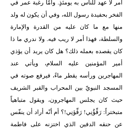
أمر لا عهد للناس به يومئذٍ. وأمّا رغبة عمر في
الفخر بحفيدة رسول الله، وفي أن يكون له ولد
منها مع ما كان عليه من القدرة والإمارة
والسلطة، فهذا أمر لا ريب فيه. ولا ندري ما ذا
كان يقصده بعمله ذلك؟ هل كان يريد أن يؤذي
أمير المؤمنين عليه السلام، ويأتي عند
المهاجرين ورأسه يقطر ماءً، فيرفع صوته في
المسجد النبويّ بين المحراب والقبر الشريف
حيث كان يجلس المهاجرون، ويقول متباهياً
متبختراً: رَفِّؤُنِي! رَفِّؤنِي!؟ أم أنّه أراد أن ينفّس
عن حنقه الدفين الذي اختزنه على فاطمة