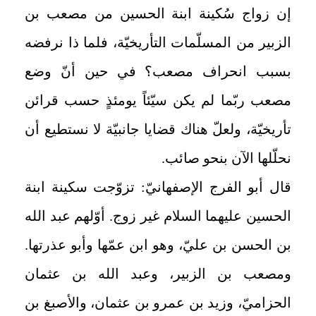
إن زواج سُكينة ابنة الحسين من مصعب بن
الزبير من المسلّمات التأريخيّة، فلما ذا نرفضه
بسبب انحراف مصعب؟ في حين أنّ وضع
مصعب ربّما لم يكن سيّئاً يومئذٍ حسب قرائن
تأريخيّة، ولعلّ هناك قضايا جانبيّة لا نستطيع أن
نحلّلها الآن بنحو صائب.
قال أبو الفرج الإصفهانيّ: تزوّجت سكينة ابنة
الحسين عليهما السلام غير زوج. أوّلهم عبد الله
بن الحسن بن عليّ، وهو ابن عمّها وأبو عذرتها.
ومصعب بن الزبير، وعبد الله بن عثمان
الحزاميّ، وزيد بن عمرو بن عثمان، والأصبغ بن