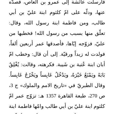
فأرسلت عائشة إلى عمرو بن العاص، فصدّه
عنها، ودلّه على امّ كلثوم ابنة عليّ بن أبي
طالب، ومن فاطمة ابنة رسول الله، وقال:
تعلّق منها بسبب من رسول الله! فخطبها من
عليّ، فزوّجه إيّاها، فأصدقها عمر أربعين ألفاً،
فولدت له زيداً ورقيّة. إلى أن قال: وخطب امّ
أبان ابنة عُتبة بن شَيبة. فكرهته، وقالت: يُغْلِقُ
بَابَهُ ويَمْنَعُ خَيْرَهُ، ويَدْخُلُ عَابِساً ويَخْرُجُ عَابِساً.
وقال الطبريّ في «تاريخ الامم والملوك» ج 3،
ص 270، طبعة القاهرة 1357 هـ: تزوّج عمر امّ
كلثوم ابنة عليّ بن أبي طالب وامّها فاطمة ابنة