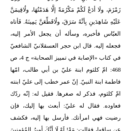
زَمْزَمَ، ولَا أدَعُ لَكُمْ مَكْرُمَةً إلَّا هَدَمْتُهَا، ولُاقِيمَنَّ
عَلَيْهِ شَاهِدَينِ بِأنَّهُ سَرَقَ، ولُاقَطِّعَنَّ يَمِينَهُ. فَأتاه
العبّاس فأخبره، وسأله أن يجعل الأمر إليه،
فجعله إليه. قال ابن حجر العسقلانيّ الشافعيّ
في كتاب «الإصابة في تمييز الصحابة» ج 4، ص
468: امّ كلثوم ابنة عليّ بن أبي طالب، امّها
فاطمة ابنة النبيّ. إنّ عمر خطب إلى عليّ ابنته
امّ كلثوم، فذكر له صغرها. فقيل له: إنّه ردّك
فعاوده. فقال له عليّ: أبعث بها إليك، فإن
رضيت فهي امرأتك. فأرسل بها إليه، فكشف
عن ساقها، فقالت: مَهْ! لَوْ لَا أنَّكَ أمِيرُ المُؤمِنِينَ