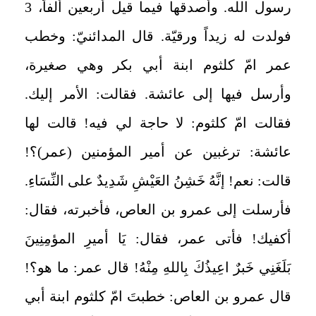
رسول الله. وأصدقها فيما قيل أربعين ألفاً، 3
فولدت له زيداً ورقيّة. قال المدائنيّ: وخطب
عمر امّ كلثوم ابنة أبي بكر وهي صغيرة،
وأرسل فيها إلى عائشة. فقالت: الأمر إليك.
فقالت امّ كلثوم: لا حاجة لي فيه! قالت لها
عائشة: ترغبين عن أمير المؤمنين (عمر)؟!
قالت: نعم! إنَّهُ خَشِنُ العَيْشِ شَدِيدٌ على النِّسَاءِ.
فأرسلت إلى عمرو بن العاص، فأخبرته، فقال:
أكفيك! فأتى عمر، فقال: يَا أميرِ المؤمِنِينَ
بَلَغَنِي خَبرٌ اعِيذُكَ بِاللهِ مِنْهُ! قال عمر: ما هو؟!
قال عمرو بن العاص: خطبتَ امّ كلثوم ابنة أبي