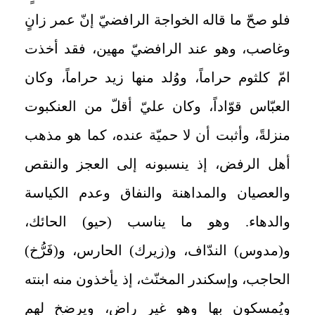
فلو صحّ ما قاله الخواجة الرافضيّ إنّ عمر زانٍ
وغاصب، وهو عند الرافضيّ مهين، فقد أخذت
امّ كلثوم حراماً، ووُلد منها زيد حراماً، وكان
العبّاس قوّاداً، وكان عليّ أقلّ من العنكبوت
منزلةً، وأثبت أن لا حميّة عنده، كما هو مذهب
أهل الرفض، إذ ينسبونه إلى العجز والنقص
والعصيان والمداهنة والنفاق وعدم الكياسة
والدهاء. وهو ما يناسب (حيو) الحائك،
و(مدوس) الندّاف، و(زيرك) الحارس، و(فَرُّخ)
الحاجب، وإسكندر المخنّث، إذ يأخذون منه ابنته
ويُمسكون بها وهو غير راضٍ، ويرضخ لهم