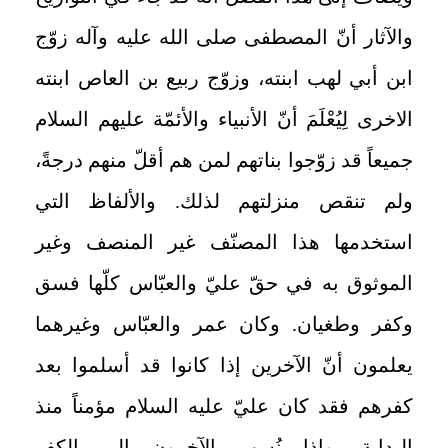
والآثار أنّ المصطفى صلى الله عليه وآله زوّج
ابن أبي لهب ابنته، وزوّج ربيع بن العاص ابنته
الاخرى لِيُعْلَمَ أنّ الأنبياء والأئمّة عليهم السلام
جميعاً قد زوّجوا بناتهم لمن هم أقلّ منهم درجةً،
ولم تنقص منزلتهم لذلك. والألفاظ التي
استخدمها هذا المصنّف غير المنصف وغير
الموثوق به في حقّ عليّ والعبّاس كلّها فسق
وكفر وطغيان. وكان عمر والعبّاس وغيرهما
يعلمون أنّ الآخرين إذا كانوا قد أسلموا بعد
كفرهم فقد كان عليّ عليه السلام مؤمناً منذ
البداية. وإذا نُسب الآخرون إلى الكفر