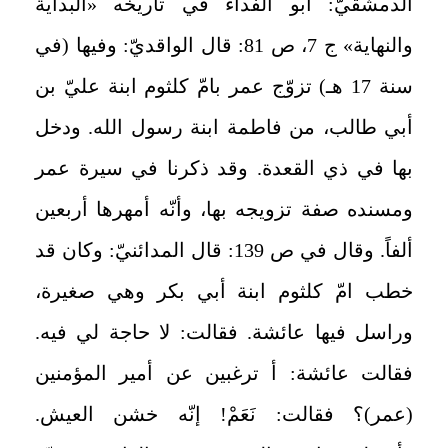
الدمشقيّ: أبو الفداء في تأريخه «البداية
والنهاية» ج 7، ص 81: قال الواقديّ: وفيها (في
سنة 17 هـ) تزوّج عمر بامّ كلثوم ابنة عليّ بن
أبي طالب، من فاطمة ابنة رسول الله. ودخل
بها في ذي القعدة. وقد ذكرنا في سيرة عمر
ومسنده صفة تزويجه بها، وأنّه أمهرها أربعين
ألفاً. وقال في ص 139: قال المدائنيّ: وكان قد
خطب امّ كلثوم ابنة أبي بكر وهي صغيرة،
وراسل فيها عائشة. فقالت: لا حاجة لي فيه.
فقالت عائشة: أ ترغبين عن أمير المؤمنين
(عمر)؟ فقالت: نَعَمْ! إنّه خشن العيش.