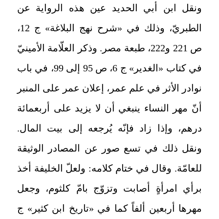
ونقل ابن أبي الحديد عين هذه الرواية عن
الطبريّ، وذلك في «شرح نهج البلاغة» ج 12،
ص 221 و222، طبعة مصر. وذكر العلّامة الأمينيّ
في كتاب «الغدير» ج 6، ص 95 إلى 99، في باب
نوادر الأثر في علم عمر، إعلان عمر على المنبر
أنّ مهر النساء ينبغي أن لا يزيد على أربعمائة
درهم، وإذا زاد فإنّه يُرجعه إلى بيت المال.
ونقل ذلك في تسع صور عن المصادر الوثيقة
للعامّة. وقال في ختام كلامه: ولعلّ الخليفة أخذ
برأي امرأةٍ أصابت وتزوّج بامّ كلثوم، وجعل
مهرها أربعين ألفاً كما في «تاريخ ابن كثير» ج