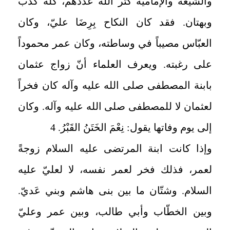
والشيعة والإماميّة كثّر الله عددهم، كلّه كذب
وبهتان. فقد كان النكاح بِرِضَا عليّ، وكان
العبّاس مصيباً في وساطته، وكان عمر محموداً
على رغبته. ويعرف العلماء أنّ زواج عثمان
بابنة المصطفى صلى الله عليه وآله كان فخراً
لعثمان لا للمصطفى صلى الله عليه وآله. وكان
إلى يوم وفاتها يقول: نِعْمَ الخَتَنُ القَبْرُ. 4
وإذا كانت ابنة المرتضى عليه السلام زوجةً
لعمر، فذلك فخر لعمر نفسه، لا لعليّ عليه
السلام. وشتّان ما بين بنى هاشم وبني عَديّ.
وبين الخطّاب وأبي طالب، وبين عمر وعليّ