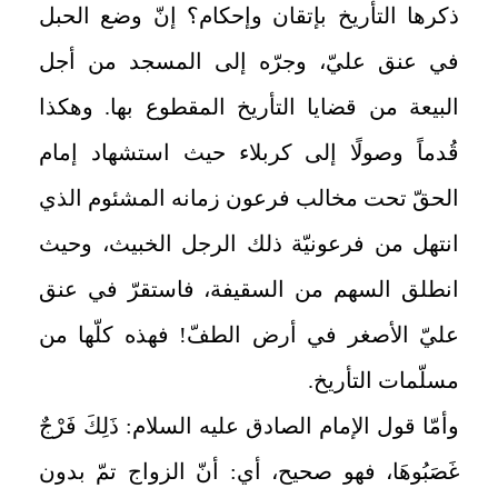
ذكرها التأريخ بإتقان وإحكام؟ إنّ وضع الحبل
في عنق عليّ، وجرّه إلى المسجد من أجل
البيعة من قضايا التأريخ المقطوع بها. وهكذا
قُدماً وصولًا إلى كربلاء حيث استشهاد إمام
الحقّ تحت مخالب فرعون زمانه المشئوم الذي
انتهل من فرعونيّة ذلك الرجل الخبيث، وحيث
انطلق السهم من السقيفة، فاستقرّ في عنق
عليّ الأصغر في أرض الطفّ! فهذه كلّها من
مسلّمات التأريخ.
وأمّا قول الإمام الصادق عليه السلام: ذَلِكَ فَرْجٌ
غَصَبُوهَا، فهو صحيح، أي: أنّ الزواج تمّ بدون