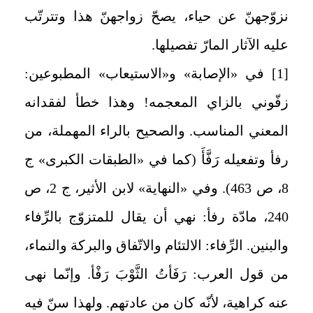
نزوّجهنّ عن حياء، يصحّ زواجهنّ هذا وتترتّب
عليه الآثار المارّ تفصيلها.
[1] في «الإصابة» و«الاستيعاب» المطبوعين:
زفّوني بالزاي المعجمه! وهذا خطأ لفقدانه
المعني المناسب. والصحيح بالراء المهملة، من
رفأ وتفعيله رَفَّأَ (کما في «الطبقات الكبرى» ج
8، ص 463). وفي «النهاية» لابن الأثير، ج 2، ص
240، مادّة رفأ: نهي أن يقال للمتزوّج بالرِّفاء
والبنين. الرِّفاء: الالتئام والاتّفاق والبركة والنماء،
من قول العرب: رَفَأتُ الثَّوْبَ رَفْأ. وإنّما نهى
عنه كراهية، لأنّه كان من عادتهم. ولهذا سنّ فيه