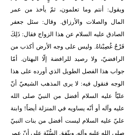
ويقول: أنتم وما تعلمون، ثمّ يأخذ من عمر
المال والصلات والأرزاق. وقال: سئل جعفر
الصادق عليه السلام عن هذا الزواج فقال: ذَلِكَ
فَرْجٌ غُصِبْناهُ. وليس على وجه الأرض أكذب من
الرافضيّ، ولا رصيد للرافضة إلّا البهتان. أمّا
جواب هذا الفصل الطويل الذي أورده على هذا
الوجه فنقول فيه: لا يرى المذهب الشيعيّ أنّ
عليّاً عليه السلام أفضل من النبيّ صلى الله
عليه وآله أو أنّه يساويه في المنزلة أيضاً! وابنة
عليّ عليه السلام ليست أفضل من بنات النبيّ
صلى الله عليه وآله. ويتّفق السُّنّة على أنّ عمر