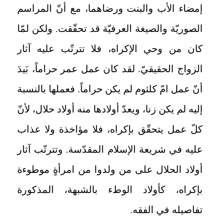
إمضاء الأب والبنت ورضاهما، مع أنّ المراسم
الصوريّة والصيغة العرفيّة قد تحقّقت. ولكن لمّا
كان من وحي الإكراه، فلا تترتّب عليه آثار
الزواج الحقيقيّ. لقد كان عمل عمر حراماً، بَيدَ
أنّ عمل امّ كلثوم لم يكن حراماً. فعملها بالنسبة
إليه لم يكن زنا، ويعدّ أولادها منه أولاد حلال، لأنّ
كلّ عمل يتحقّق بإكراه، فلا مؤاخذة ولا عذاب
عليه في شريعة الإسلام المقدّسة. وتترتّب آثار
أولاد الحلال على من ولدوا من امرأةٍ موطوءة
بإكراه، كأولاد الوطء بالشبهة، المذكورة
تفاصيله في الفقه.