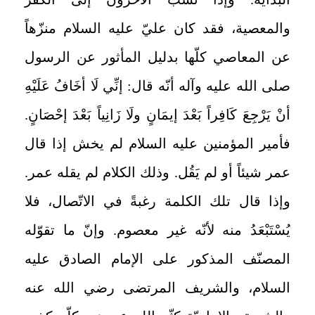
والمعصية، فقد كان عليّ عليه السلام منزّهاً
عن المعاصي كلّها بدليل المأثور عن الرسول
صلى الله عليه وآله أنّه قال: إنِّي لَا أخَافُ عَلَيْهِ
أنْ يَرْجِعَ كَافِراً بَعْدَ إيمَانٍ ولَا زَانِياً بَعْدَ إحْصَانٍ.
فأمير المؤمنين عليه السلام لم يخش إذا قال
عمر شيئاً أو لم يَقُل. وذلك الكلام لم يقله عمر.
وإذا قال تلك الكلمة رغبةً في الاتّصال، فلا
يُسْتَبْعَدُ منه لأنّه غير معصوم. وإنّ ما تقوّله
المصنّف المذكور على الإمام الصادق عليه
السلام، والشريف المرتضى رضي الله عنه