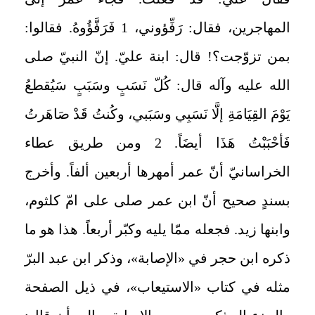
المهاجرين، فقال: رَفِّؤوني، 1 فَرَفَّؤُوهُ. فقالوا:
بمن تزوّجت؟! قال: ابنة عليّ. إنّ النبيّ صلى
الله عليه وآله قال: كُلّ نَسَبٍ وسَبَبٍ سَيُقطعُ
يَوْمَ القِيَامَةِ إلَّا نَسَبِي وسَبَبي، وكُنتُ قَدْ صَاهَرتُ
فَأحْبَبْتُ هَذَا أيضَاً. 2 ومن طريق عطاء
الخراسانيّ أنّ عمر أمهرها أربعين ألفاً. وأخرج
بسندٍ صحيح أنّ ابن عمر صلى على امّ كلثوم،
وابنها زيد. فجعله ممّا يليه وكبّر أربعاً. هذا هو ما
ذكره ابن حجر في «الإصابة»، وذكر ابن عبد البرّ
مثله في كتاب «الاستيعاب»، في ذيل الصفحة