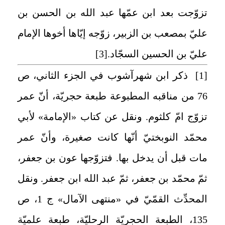
تزوّجت بعد ابن عمّها عبد الله بن الحسن بن
عليّ بمصعب بن الزبير، زوّجه إيّاها أخوها الإمام
عليّ بن الحسين السجّاد.
[3]
[1]
ذكر ابن شهرآشوب في الجزء الثاني، ص
76 من مناقبه المطبوعة طبعة حجريّة، أنّ عمر
تزوّج امّ كلثوم. ونقل عن كتاب «الإمامة» لأبي
محمّد النوبختيّ أنّها كانت صغيرة، وأنّ عمر
مات قبل أن يدخل بها. فتزوّجها عون بن جعفر،
ثمّ محمّد بن جعفر، ثمّ عبد الله ابن جعفر. ونقل
المحدِّث القمّيّ في «منتهى الآمال» ج 1، ص
135، الطبعة الحجريّة الرحليّة، طبعة علميّة