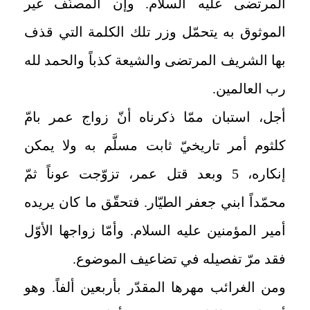
المرتضى عليه السلام. وإن المصنّف غير
الموثوق به يتحمّل وزر تلك الكلمة التي قذف
بها الشريف المرتضى والشيعة كذباً والحمد لله
رب العالمين.
أجل، استبان ممّا ذكرناه أنّ زواج عمر بامّ
كلثوم أمر تاريخيّ ثابت مسلَّم به ولا يمكن
إنكاره، 5 وبعد قتل عمر، تزوّجت عوناً ثمّ
محمّداً ابني جعفر الطيّار. فتحقّق ما كان يريده
أمير المؤمنين عليه السلام. وأمّا زواجها الأوّل
فقد مرّ تفصيله في تضاعيف الموضوع.
ومن الغرائب مهرها المقدّر بأربعين ألفاً. وهو