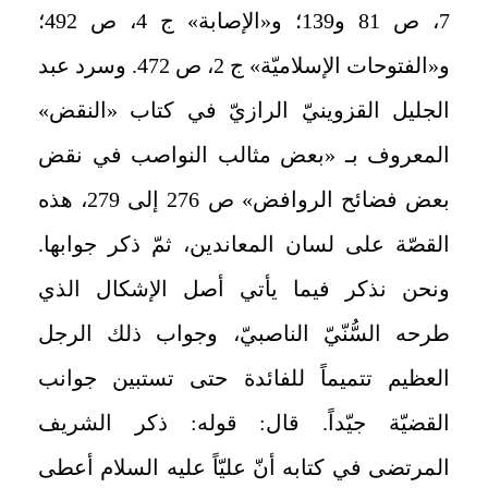
7، ص 81 و139؛ و«الإصابة» ج 4، ص 492؛
و«الفتوحات الإسلاميّة» ج 2، ص 472. وسرد عبد
الجليل القزوينيّ الرازيّ في كتاب «النقض»
المعروف بـ «بعض مثالب النواصب في نقض
بعض فضائح الروافض» ص 276 إلى 279، هذه
القصّة على لسان المعاندين، ثمّ ذكر جوابها.
ونحن نذكر فيما يأتي أصل الإشكال الذي
طرحه السُّنّيّ الناصبيّ، وجواب ذلك الرجل
العظيم تتميماً للفائدة حتى تستبين جوانب
القضيّة جيّداً. قال: قوله: ذكر الشريف
المرتضى في كتابه أنّ عليّاً عليه السلام أعطى