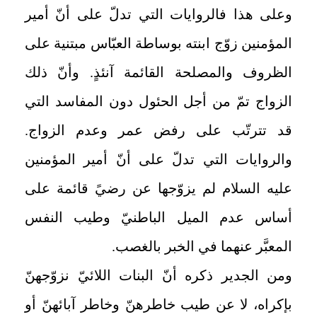
وعلى هذا فالروايات التي تدلّ على أنّ أمير
المؤمنين زوّج ابنته بوساطة العبّاس مبتنية على
الظروف والمصلحة القائمة آنئذٍ. وأنّ ذلك
الزواج تمّ من أجل الحئول دون المفاسد التي
قد تترتّب على رفض عمر وعدم الزواج.
والروايات التي تدلّ على أنّ أمير المؤمنين
عليه السلام لم يزوّجها عن رضيً قائمة على
أساس عدم الميل الباطنيّ وطيب النفس
المعبَّر عنهما في الخبر بالغصب.
ومن الجدير ذكره أنّ البنات اللائيّ نزوّجهنّ
بإكراه، لا عن طيب خاطرهنّ وخاطر آبائهنّ أو