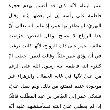
عمرَ ابنتَهُ، لأنّه كان قد أقسم بهدم حجرة
فاطمة على رأسه إن لم يعطها إيّاه. وقال
البهريّ: لم يظفر بها عمر، إذ علم الله تعالى أنّ
هذا الزواج لا يصلح. وقال البعض: حرّضت
عائشة عمر على ذلك الزواج، لأنّها كانت ترغب
في أن يؤذي عمر عليّاً، وقالت لعمر: اخطب امّ
كلثوم ابنة فاطمة ابنة رسول الله على الرغم
من عليّ لأنّها في غاية الجمال، والزهراء غير
موجودة عنده فيمتنع من ذلك. ولم يقبل عليّ،
فشكى عمر إلى العبّاس بن عبد المطّلب قائلًا:
إذا لم يعطني عليّ ابنته فسأستشهد عليه أنّه