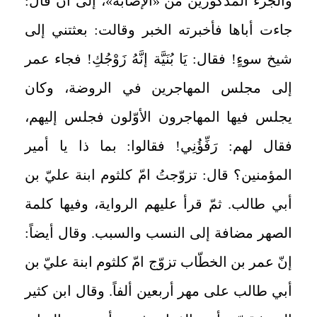
والجزء المذكورين من «الإصابة»، إلى أن قال:
جاءت أباها فأخبرته الخبر وقالت: بعثتني إلى
شيخ سوءٍ! فقال: يَا بُنَيَّة إنَّهُ زَوْجُكِ! فجاء عمر
إلى مجلس المهاجرين في الروضة، وكان
يجلس فيها المهاجرون الأوّلون فجلس إليهم،
فقال لهم: رَفِّؤُنِي! فقالوا: بما ذا يا أمير
المؤمنين؟ قال: تزوّجتُ امّ كلثوم ابنة عليّ بن
أبي طالب. ثمّ قرأ عليهم الرواية، وفيها كلمة
الصهر مضافة إلى النسب والسبب. وقال أيضاً:
إنّ عمر بن الخطّاب تزوّج امّ كلثوم ابنة عليّ بن
أبي طالب على مهر أربعين ألفاً. وقال ابن كثير