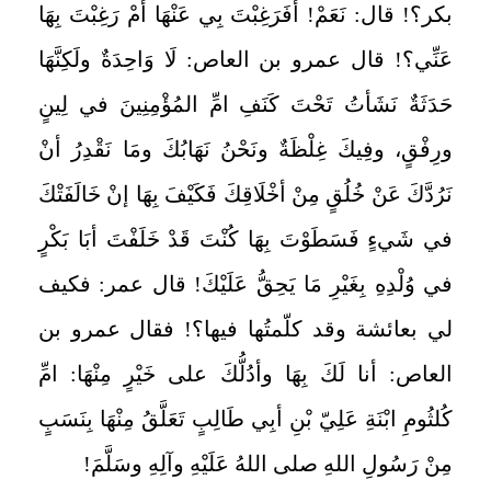
بكر؟! قال: نَعَمْ! أفَرَغِبْتَ بِي عَنْهَا أمْ رَغِبْتَ بِهَا
عَنِّي؟! قال عمرو بن العاص: لَا وَاحِدَةٌ ولَكِنَّهَا
حَدَثَةٌ نَشَأتُ تَحْتَ كَنَفِ امِّ المُؤْمِنِينَ في لِينٍ
ورِفْقٍ، وفِيكَ غِلْظَةٌ ونَحْنُ نَهَابُكَ ومَا نَقْدِرُ أنْ
نَرُدَّكَ عَنْ خُلُقٍ مِنْ أخْلَاقِكَ فَكَيْفَ بِهَا إنْ خَالَفَتْكَ
في شَي‏ءٍ فَسَطَوْتَ بِهَا كُنْتَ قَدْ خَلَفْتَ أبَا بَكْرٍ
في وُلْدِهِ بِغَيْرِ مَا يَحِقُّ عَلَيْكَ! قال عمر: فكيف
لي بعائشة وقد كلّمتُها فيها؟! فقال عمرو بن
العاص: أنا لَكَ بِهَا وأدُلُّكَ على خَيْرٍ مِنْهَا: امِّ
كُلثُومِ ابْنَةِ عَلِيّ بْنِ أبِي طَالِبٍ تَعَلَّقُ مِنْهَا بِنَسَبٍ
مِنْ رَسُولِ اللهِ صلى اللهُ عَلَيْهِ وآلِهِ وسَلَّمَ!