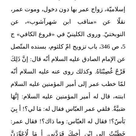
إسلاميّة، زواج عمر بها دون دخول، وموت عمر،
نقلًا عن «مناقب ابن شهرآشوب»، عن
النوبختيّ. وروى الكلينيّ في «فروع الكافي» ج
5، ص 346، باب تزويج امّ كلثوم، بسنده المتّصل
عن الإمام الصادق عليه السلام أنّه قال: إنَّ ذَلِكَ
فَرْجٌ غُصِبْنَاهُ. وكذلك روى عنه عليه السلام أنّه
لمّا خطب عمر إلى أمير المؤمنين عليه السلام
ابنته، قال له أمير المؤمنين عليه السلام: إنَّهَا
صَبيَّةٌ. فلقي عمر العبّاس فقال له: مَا لي؟! أ بِيَ
بَأسٌ؟! فقال له العبّاس: وما ذاك؟! فقال عمر:
خَطَبْتُ إلى ابْنِ أخِيكَ فَرَدَّنِي. أ مَا لُاعَوِّرَنَّ