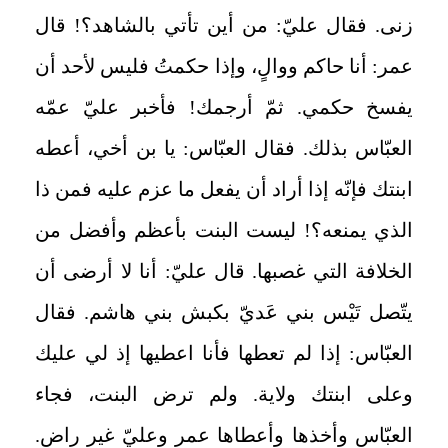
زنى. فقال عليّ: من أين تأتي بالشاهد؟! قال
عمر: أنا حاكم ووالٍ، وإذا حكمتُ فليس لأحد أن
يفسخ حكمي. ثمّ أرجمك! فأخبر عليّ عمّه
العبّاس بذلك. فقال العبّاس: يا بن أخي، أعطه
ابنتك فإنّه إذا أراد أن يفعل ما عزم عليه فمن ذا
الذي يمنعه؟! ليست البنت بأعظم وأفضل من
الخلافة التي غصبها. قال عليّ: أنا لا أرضى أن
يتّصل تَيْس بني عَديّ بكبش بني هاشم. فقال
العبّاس: إذا لم تعطها فأنا اعطيها إذ لي عليك
وعلى ابنتك ولاية. ولم ترض البنت، فجاء
العبّاس وأخذها وأعطاها عمر وعليّ غير راضٍ.