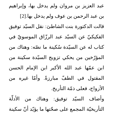
عبد العزيز بن مروان ولم يدخل بها، وإبراهيم
بن عبد الرحمن بن عوف ولم يدخل بها.
[2]
قالت الدكتورة بنت الشاطئ: نقل السيّد توفيق
الفكيكيّ عن السيّد عبد الرزّاق الموسويّ في
كتاب له عن السيّدة سُكينة ما نصّه: وهناك من
المؤرّخين من يحكي تزويج السيّدة سكينة من
ابن عمّها عبد الله الأكبر ابن الإمام الحسن
المقتول في الطفّ مبارزةً. وأمّا غيره من
الأزواج، فعلى ذمّة التأريخ.
وأضاف السيّد توفيق: وهناك من الأدلّة
التأريخيّة المجمع على صحّتها ما يؤيّد أنّ سكينة