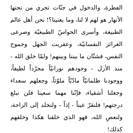
الفطرة، والدخول في جنّات تجري من تحتها
الأنهار هو لهم لا لنا، وما يعنينا؟! نحن أهل عالم
الطبيعة، وأسرى الحواسّ الطبيعيّة وصرعى
الغرائز النفسانيّة، وعفريت الجهل وجموح
النفس، فشتّان ما بيننا وبينهم! ولمّا خلق الله -
منذ الأزل - وجودهم نورانيّاً مجرّداً لطيفاً،
ووجودنا ظلمانيّاً مادّيّاً ملوّثاً، وجعلهم سعداء
وجعلنا أشقياء، فإنّنا مهما سعينا فلن نبلغ
درجتهم! فلنقرّ عيناً - إذاً - ولنخلد إلى الراحة،
ولنعصِ الله، فهو الذي خلقنا هكذا وخلقهم
كذلك!