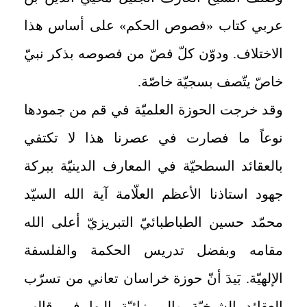
عربي كتاب «فصوص الحكم» على أساس هذا
الاختلاف. ودوّن كلّ فصّ من فصوصه بذكر نبيّ
خاصّ يتّصف بسجيّة خاصّة.
وقد خرجت الحوزة العلميّة في قم من جمودها
نوعاً ما فصارت في عصرنا هذا لا تكتفي
بالعقائد السطحيّة في المعارف الدينيّة ببركة
جهود استاذنا الأعظم العلّامة آية الله السيّد
محمّد حسين الطباطبائيّ التبريزيّ‏ أعلى الله
مقامه وبفضل تدريس الحكمة والفلسفة
الإلهيّة. بَيدَ أنّ حوزة خراسان تعاني من تسرّب
العقائد الشيخيّة والميرزائيّة إليها في قالب