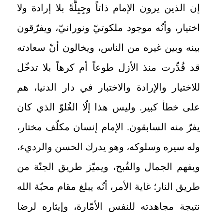
إن الذين يرون الإمام ذاتاً وجِبِلَّةً بلا إرادة ولا
اختيار، وأنّه موجود ملكوتيّ ونورانيّ، ويفرّقون
بينه وبين غيره من الناس، ويخالون أنّ سعادته
قد قُدِّرت منذ الأزل طوعاً أم كرهاً بلا تدخّل
للاختيار والإرادة والاختبار في دار الدنيا، هم
على خطأ كبير. وليس هذا إلّا الغُلوّ الذي كان
يفرّ منه السابقون. الإمام إنسان مكلّف مختار،
وله سيره وسلوكه، وهو يدرك الحسن والردي‏ء،
ويفهم الجمال والقُبح، ويميّز طريق الجنّة من
طريق النار؛ غاية الأمر، أنّه يبلغ مقام محبّة الله
نتيجة مجاهدته للنفس الأمّارة، وإيثاره لرضا