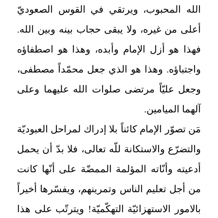
الله المحبوب، ويرتقي في القوس الصعوديّ
أعلى من غيره، ولا يبقى حجاب بينه وبين الله.
فهذا هو أزل الإمام وأبده، وهذا هو اصطفاؤه
واجتباؤه. وهذا هو الذي جعل محمّداً مصطفى،
وجعل عليّاً مرتضى صلوات الله عليهما وعلى
آلهما الميامين.
مَن تصوّر الإمام كائناً بلا إدراك لمراحل العبوديّة
والتضرّع‏ والاستكانة للّه تعالى، فلا بدّ أن يحمل
أدعيته وأنّاته المؤلمة الممضّة على أنّها كانت
من أجل تعليم الناس وتمرينهم، ويفسّرها أخيراً
بالامور الاستهزائيّة التهكّميّة! ويترتّب على هذا