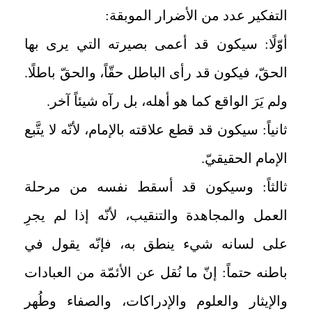
التفكير عدد من الأضرار الموبقة:
أوّلًا: سيكون قد أعمى بصيرته التي يرى بها
الحقّ، فيكون قد رأى الباطل حقّاً، والحقّ باطلًا.
ولم يَرَ الواقع كما هو أهله، بل رآه شيئاً آخر.
ثانياً: سيكون قد قطع علاقته بالإمام، لأنّه لا يتَّبع
الإمام الحقيقيّ.
ثالثاً: وسيكون قد أسقط نفسه من مرحلة
العمل والمجاهدة والتنقيب، لأنّه إذا لم يجرِ
على لسانه شي‏ء ينطق به، فإنّه يقول في
باطنه حتماً: إنّ ما نُقل عن الأئمّة من العبادات
والإيثار والعلوم والإدراكات، والصفاء وطُهر