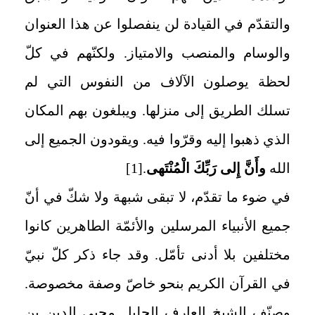
والتقدّم في القيادة لن ينفصلوا عن هذا العنوان
والوسام والمنصب والامتياز. ولكنّهم في كلّ
لحظة يوصلون الآلاف من النفوس التي لم
تسلك الطريق إلى منزلها. ويبلغون بهم المكان
الذي ذهبوا إليه وقرّوا فيه. ويقودون الجميع إلى
الله‏
وأَنَّ إِلى‏ رَبِّكَ الْمُنْتَهى‏
.
[1]
في ضوء ما تقدّم، لا تبقى شبهة ولا شكّ في أنّ
جميع الأنبياء المرسلين والأئمّة الطاهرين كانوا
مختلفين بلا أدنى تأمّل. وقد جاء ذكر كلّ نبيّ
في القرآن الكريم بنحو خاصّ وصفة مخصوصة.
وصنّف الشيخ العارف الجليل محيي الدين بن