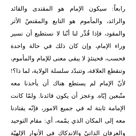
رابعاً: سيكون الإمام هو المقتدى والقائد
والرائد، والمأموم هو التابع والمقتصّ الأثر
والمقود، فإذا قُدِّر لنا أنّنا لا نستطيع أن نسير
وراء الإمام، وإن كان ذلك في حالة واحدة
فحسب، فحينئذٍ لا يبقى معنى للإمام والمأموم،
وتنقطع العلاقة، وتتبدّد سلسلة الولاية، لما ذا؟!
لأنّ الإمام لم يستطع هناك أن يأخذنا معه
متّبعين إيّاه. وعجز أن يكون قائدنا. ولمّا كانت
الإمامة ثابتة له في جميع الامور، فإنّه يقتادنا
معه إلى المكان الذي يمّمه، أي: مقام التوحيد
والعرفان الذاتيّ والاندكاك في الأنوار الإلهيّة