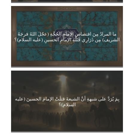
ما المرادُ مِنَ اقتصاصِ الإمامِ الحُجَّةِ (عجّلَ اللهُ فرجَهُ
الشريف) مِن ذَرَارِي قَتَلَةِ الإمامِ الحسينِ (عليه السلام)؟
بِمَ يُرَدَّ على شبهةِ أنَّ الشيعةَ قتلَتْ الإمامَ الحسينَ (عليه
السلام)؟