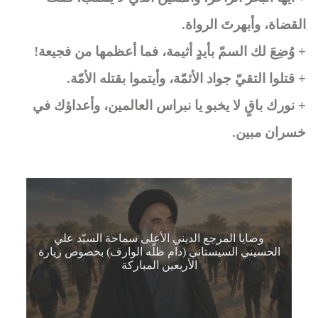
القضاة، وأبهرتَ الرواة.
+ وُضِعَ لك السمّ بأيدٍ أثيمة، فما أعظمها من فجيعة!
+ قتلوا التقيّ جواد الأئمّة، وأيتموا بقتله الأمّة.
+ نورك باقٍ لا يخبو يا نبراس العالمين، وأعداؤك في
خسران مبين.
وصايا المرجع الديني الأعلى سماحة السيّد علي
الحسيني السيستاني (دام ظلّه الوارف) بخصوص زيارة
الأربعين المباركة