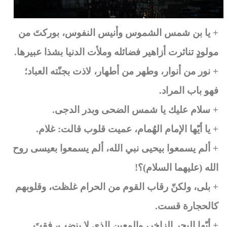
+ يا بن شمس الشموس وأنيس النفوس، بوركتَ من
مولودٍ تناثرت أزاهير فضائله وملأت الدنيا بشذا عبيرها.
+ نور من أنوار، وطهر من أطهار، لاذت بجنّته العباد؛
فهو باب المراد.
+ سلام عليك يا شمس الضحى وبدر الدجى.
+ يا أيّها الإمام الهُمام، عميت قلوب قالت: غلام.
+ ألم يسمعوا بيحيى نبي الله، ألم يسمعوا بعيسى روح
الله (عليهما السلام)؟!
+ بلى، ولكنّ رقاب القوم من الحرام غلظت، وقلوبهم
كالحجارة قست.
+ أيّها البحر الزاخر، والمعين الذي لا ينضب، فقتَ