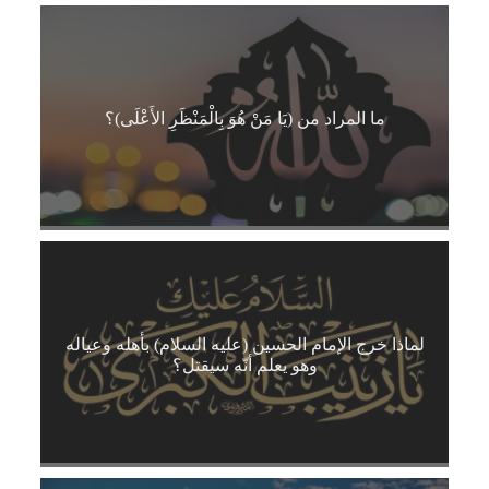
ما المراد من (يَا مَنْ هُوَ بِالْمَنْظَرِ الأَعْلَى)؟
لماذا خرج الإمام الحسين (عليه السلام) بأهله وعياله
وهو يعلم أنّه سيقتل؟