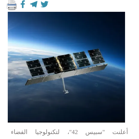
أعلنت "سبيس 42"، لتكنولوجيا الفضاء